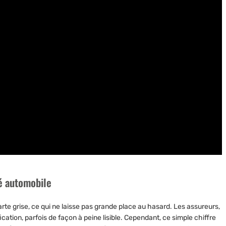
té automobile
arte grise, ce qui ne laisse pas grande place au hasard. Les assureurs,
ication, parfois de façon à peine lisible. Cependant, ce simple chiffre