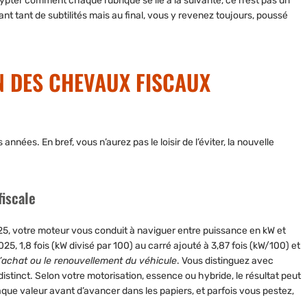
pter comment chaque rubrique se lie à la suivante, ce n’est pas un
vant tant de subtilités mais au final, vous y revenez toujours, poussé
ON DES CHEVAUX FISCAUX
 années. En bref, vous n’aurez pas le loisir de l’éviter, la nouvelle
fiscale
5, votre moteur vous conduit à naviguer entre puissance en kW et
 2025, 1,8 fois (kW divisé par 100) au carré ajouté à 3,87 fois (kW/100) et
 l’achat ou le renouvellement du véhicule
. Vous distinguez avec
distinct. Selon votre motorisation, essence ou hybride, le résultat peut
que valeur avant d’avancer dans les papiers, et parfois vous pestez,