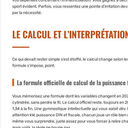
vos dépenses concernant l’immatriculation.
Vous gagnez à décry
sport évident
. Parfois, vous ressentez une pointe d’irritation de
par la nécessité.
LE CALCUL ET L’INTERPRÉTATI
Ce qui devait rester simple s’est étoffé, le calcul change selon les
formule s’impose, point.
La formule officielle de calcul de la puissance 
Vous mémorisez une formule dont les variables changent en 202
cylindrée, sans perdre le fil. Le calcul officiel reste, toujours en
1,34 à la fin.
Une gymnastique intellectuelle qui vous saisit dès
attention kW, puissance DIN et fiscale, chacun joue un rôle bien 
même vous surprendre, juste assez pour vous forcer à relire cha
mais voilà, la règle ne bouge pas.