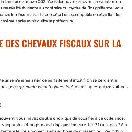
ur la fameuse surtaxe CO2.
Vous découvrez souvent la variation du
, une réalité évidente au contraire du mythe de l’insignifiance. Vous
nouvelle, désormais, chaque détail est susceptible de réveiller des
r même après avoir quitté la préfecture.
RE DES CHEVAUX FISCAUX SUR LA
 grise n’a jamais rien de parfaitement intuitif. On se perd entre
a des gens qui confondent toujours tout
, même après quinze voitures.
x
uvent, vous n’avez d’autre choix que de vous fier à ce code aride.
typographie étrange, mais la logique demeure. Ici, P.1 n’est pas P.6, la
ente, elle vous promet quelque chose de puissant, or il s’agit d’un