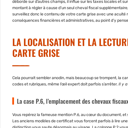
déborde sur d’autres champs, il influe sur les taxes locales et s
montant à régler à cause d’un seul cheval fiscal supplémentaire
surveillez donc le contenu de votre carte grise avec une acuité 
conséquences financières et administratives, au point d’y pense
LA LOCALISATION ET LA LECTU
CARTE GRISE
Cela pourrait sembler anodin, mais beaucoup se trompent, la carte
codes et rubriques, même l’œil expert doit parfois s’arrêter.
Il y 
La case P.6, l’emplacement des chevaux fiscau
Vous repérez la fameuse mention P.6, au cœur du document, et so
Les anciens modèles de certificat vous forcent parfois à lire une 
distinction vous saute désormais au visage. La colonne P.2 vous t