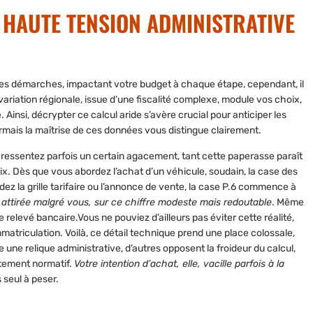
 HAUTE TENSION ADMINISTRATIVE
es démarches, impactant votre budget à chaque étape, cependant, il
 variation régionale, issue d’une fiscalité complexe, module vos choix,
Ainsi, décrypter ce calcul aride s’avère crucial pour anticiper les
sormais la maîtrise de ces données vous distingue clairement.
 ressentez parfois un certain agacement, tant cette paperasse paraît
oix. Dès que vous abordez l’achat d’un véhicule, soudain, la case des
z la grille tarifaire ou l’annonce de vente, la case P.6 commence à
 attirée malgré vous, sur ce chiffre modeste mais redoutable
. Même
 relevé bancaire.Vous ne pouviez d’ailleurs pas éviter cette réalité,
atriculation. Voilà, ce détail technique prend une place colossale,
 une relique administrative, d’autres opposent la froideur du calcul,
tement normatif
.
Votre intention d’achat, elle, vacille parfois à la
s seul à peser.