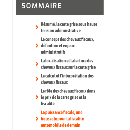
SOMMAIRE
Résumé, la carte grise sous haute
tension administrative
Le concept des chevaux fiscaux,
définition et enjeux
administratifs
La localisation et la lecture des
chevaux fiscaux sur la carte grise
Le calcul et l’interprétation des
chevaux fiscaux
Le rôle des chevaux fiscaux dans
le prix de la carte grise et la
fiscalité
La puissance fiscale, une
boussole pour la fiscalité
automobile de demain