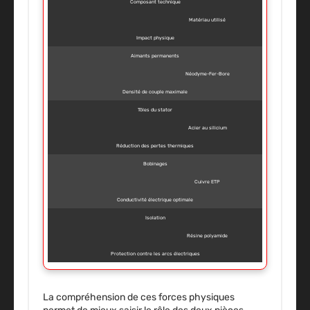
Composant technique
Matériau utilisé
Impact physique
Aimants permanents
Néodyme-Fer-Bore
Densité de couple maximale
Tôles du stator
Acier au silicium
Réduction des pertes thermiques
Bobinages
Cuivre ETP
Conductivité électrique optimale
Isolation
Résine polyamide
Protection contre les arcs électriques
La compréhension de ces forces physiques