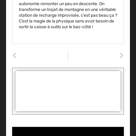
autonomie remonter un peu en descente. On
transforme un trajet de montagne en une véritable
station de recharge improvisée, c’est pas beau ça ?
C’est la magie de la physique sans avoir besoin de
sortir la caisse à outils sur le bas-côté !
ARTICLE PRÉCÉDENT
ARTICLE SUIVANT
Nettoyer un capteur ABS : la technique efficace pour éteindre le voyant
Comment nettoyer un capteur ABS : la méthode pour économiser au garage ?
Tags :
Partager: