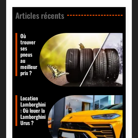
Articles récents​
Où
trouver
ses
pneus
au
meilleur
prix ?
Location
Lamborghini
: Où louer la
Lamborghini
Urus ?