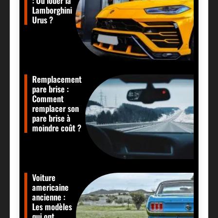
: Où louer la
Lamborghini
Urus ?
Remplacement
pare brise :
Comment
remplacer son
pare brise à
moindre coût ?
Voiture
americaine
ancienne :
Les modèles
qui ont