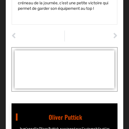
créneau de la journée, c’est une petite victoire qui
permet de garder son équipement au top !
ARTICLE PRÉCÉDENT
ARTICLE SUIVANT
Ecrou antivol perdu comment faire : les solutions pour débloquer la roue ?
Comment fonctionne un moteur électrique : le rôle du stator et du rotor ?
Tags :
Partager:
Oliver Puttick