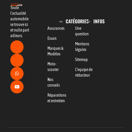
Toute
l’actualité
automobile
CATÉGORIES
INFOS
se trouve ici
Assurances
Une
et nulle part
question
ailleurs.
Essais
Mentions
Marques &
légales
Modèles
Sitemap
Moto-
scooter
L"equipe de
rédacteur
Nos
conseils
Réparations
et entretien