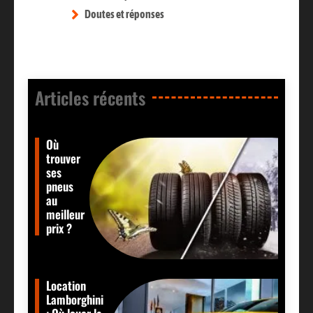
Doutes et réponses
Articles récents​
Où
trouver
ses
pneus
au
meilleur
prix ?
Location
Lamborghini