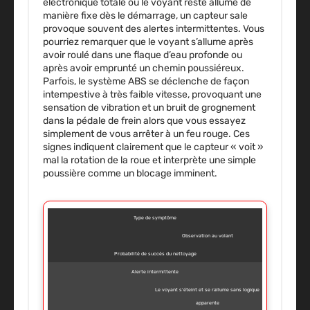
électronique totale où le voyant reste allumé de
manière fixe dès le démarrage, un capteur sale
provoque souvent des alertes intermittentes. Vous
pourriez remarquer que le voyant s’allume après
avoir roulé dans une flaque d’eau profonde ou
après avoir emprunté un chemin poussiéreux.
Parfois, le système ABS se déclenche de façon
intempestive à très faible vitesse, provoquant une
sensation de vibration et un bruit de grognement
dans la pédale de frein alors que vous essayez
simplement de vous arrêter à un feu rouge. Ces
signes indiquent clairement que le capteur « voit »
mal la rotation de la roue et interprète une simple
poussière comme un blocage imminent.
Type de symptôme
Observation au volant
Probabilité de succès du nettoyage
Alerte intermittente
Le voyant s’éteint et se rallume sans logique
apparente