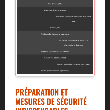
Très élevée (80%)
Vibrations à basse vitesse
Pédale de frein qui tremble lors d’un arrêt
doux
Élevée (70%)
Alerte après changement de pneus
Le voyant s’allume juste après une
intervention mécanique
Modérée (déplacement accidentel)
Voyant fixe dès le contact
L’erreur est présente même sans rouler
Faible (panne électrique probable)
PRÉPARATION ET
MESURES DE SÉCURITÉ