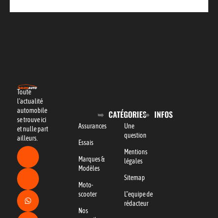
Toute
l’actualité
automobile
CATÉGORIES
INFOS
se trouve ici
Assurances
Une
et nulle part
question
ailleurs.
Essais
Mentions
Marques &
légales
Modèles
Sitemap
Moto-
scooter
L"equipe de
rédacteur
Nos