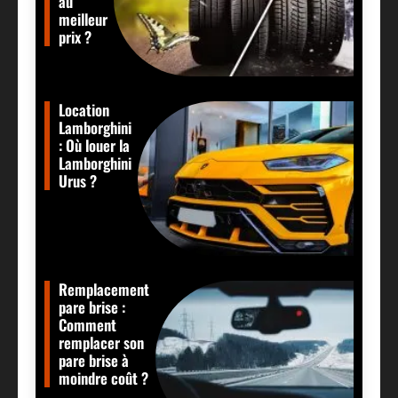
au
meilleur
prix ?
Location
Lamborghini
: Où louer la
Lamborghini
Urus ?
Remplacement
pare brise :
Comment
remplacer son
pare brise à
moindre coût ?