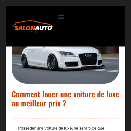
Contactez-nous
Comment louer une voiture de luxe
au meilleur prix ?
Posséder une voiture de luxe, ne serait-ce que