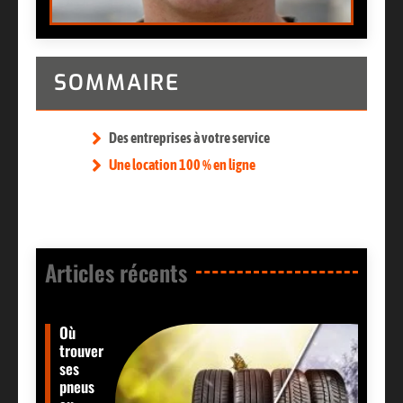
SOMMAIRE
Des entreprises à votre service
Une location 100 % en ligne
Articles récents​
Où
trouver
ses
pneus