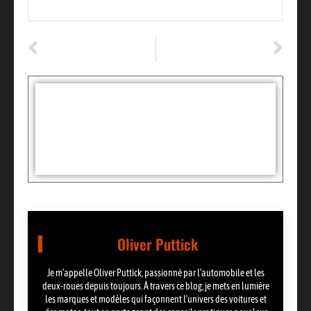
ARTICLE PRÉCÉDENT
ARTICLE SUIVANT
9 raisons d’acheter un van aménagé
LOA ou Crédit auto ?
Tags :
Partager:
Oliver Puttick
Je m’appelle Oliver Puttick, passionné par l’automobile et les
deux-roues depuis toujours. À travers ce blog, je mets en lumière
les marques et modèles qui façonnent l’univers des voitures et