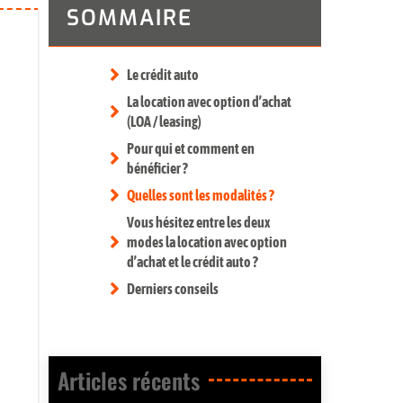
SOMMAIRE
Le crédit auto
La location avec option d’achat
(LOA / leasing)
Pour qui et comment en
bénéficier ?
Quelles sont les modalités ?
Vous hésitez entre les deux
modes la location avec option
d’achat et le crédit auto ?
Derniers conseils
Articles récents​