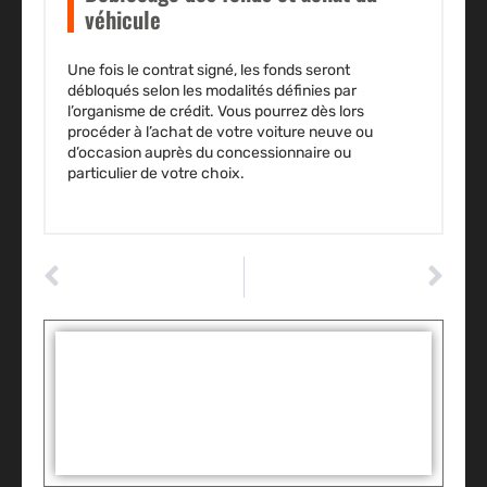
véhicule
Une fois le contrat signé, les
fonds seront
débloqués
selon les modalités définies par
l’organisme de crédit. Vous pourrez dès lors
procéder à l’achat de votre voiture neuve ou
d’occasion auprès du concessionnaire ou
particulier de votre choix.
ARTICLE PRÉCÉDENT
ARTICLE SUIVANT
La Beauté du Détail: Introduction au Flocage sur Maquettes d’Autos
Pourquoi les services de navette sont essentiels pour une meilleure expérience de conduite
Tags :
Partager: