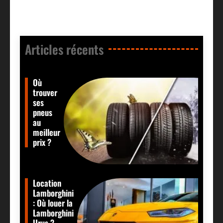
Articles récents​
Où
trouver
ses
pneus
au
meilleur
prix ?
Location
Lamborghini
: Où louer la
Lamborghini
Urus ?