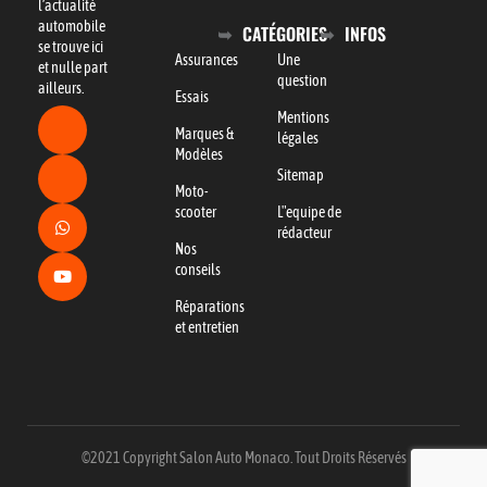
l’actualité
automobile
CATÉGORIES
INFOS
se trouve ici
Assurances
Une
et nulle part
question
ailleurs.
Essais
Mentions
Marques &
légales
Modèles
Sitemap
Moto-
scooter
L"equipe de
rédacteur
Nos
conseils
Réparations
et entretien
©2021 Copyright Salon Auto Monaco. Tout Droits Réservés