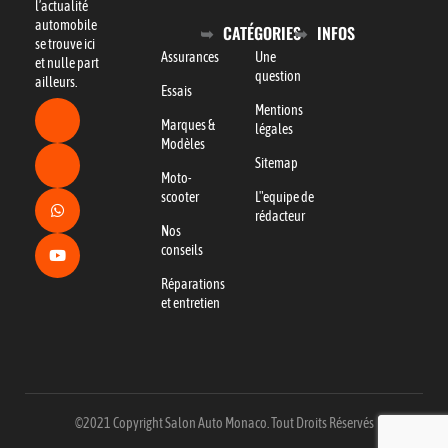
l’actualité
automobile
CATÉGORIES
INFOS
se trouve ici
Assurances
Une
et nulle part
question
ailleurs.
Essais
Mentions
Marques &
légales
Modèles
Sitemap
Moto-
scooter
L"equipe de
rédacteur
Nos
conseils
Réparations
et entretien
©2021 Copyright Salon Auto Monaco. Tout Droits Réservés