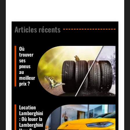
Articles récents​
Où
trouver
ses
pneus
au
meilleur
prix ?
Location
Lamborghini
: Où louer la
Lamborghini