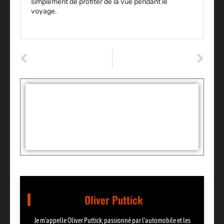
simplement de profiter de la vue pendant le
voyage.
ARTICLE PRÉCÉDENT
ARTICLE SUIVANT
Comment obtenir un crédit auto en ligne facilement ?
Les clés pour comprendre et choisir votre assurance automobile
Tags :
Partager:
Oliver Puttick
Je m’appelle Oliver Puttick, passionné par l’automobile et les