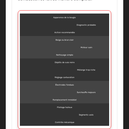
Apparence de la bougie
Diagnostic probable
Action recommandée
Beige ou brun clair
Moteur sain
Nettoyage simple
Dépôts de suie noire
Mélange trop riche
Réglage carburation
Électrodes fondues
Surchauffe majeure
Remplacement immédiat
Filetage huileux
Segments usés
Contrôle mécanique