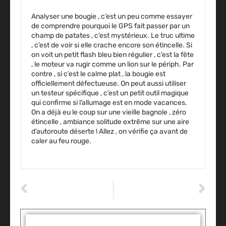
Analyser une bougie , c’est un peu comme essayer
de comprendre pourquoi le GPS fait passer par un
champ de patates , c’est mystérieux. Le truc ultime
, c’est de voir si elle crache encore son étincelle. Si
on voit un petit flash bleu bien régulier , c’est la fête
, le moteur va rugir comme un lion sur le périph. Par
contre , si c’est le calme plat , la bougie est
officiellement défectueuse. On peut aussi utiliser
un testeur spécifique , c’est un petit outil magique
qui confirme si l’allumage est en mode vacances.
On a déjà eu le coup sur une vieille bagnole , zéro
étincelle , ambiance solitude extrême sur une aire
d’autoroute déserte ! Allez , on vérifie ça avant de
caler au feu rouge.
ARTICLE PRÉCÉDENT
ARTICLE SUIVANT
Comment tester un embrayage : la méthode simple pour vérifier l’usure ?
A jeune conducteur : la date exacte de son apparition est-elle connue ?