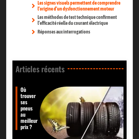
Les signes visuels permettent de comprendre
l’origine d’un dysfonctionnement moteur
Les méthodes de test technique confirment
l’efficacité réelle du courant électrique
Réponses aux interrogations
Articles récents​
Où
trouver
ses
pneus
au
meilleur
prix ?