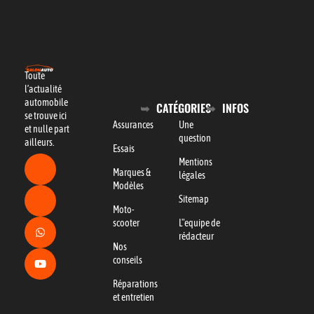
Toute
l’actualité
automobile
CATÉGORIES
INFOS
se trouve ici
Assurances
Une
et nulle part
question
ailleurs.
Essais
Mentions
Marques &
légales
Modèles
Sitemap
Moto-
scooter
L"equipe de
rédacteur
Nos
conseils
Réparations
et entretien