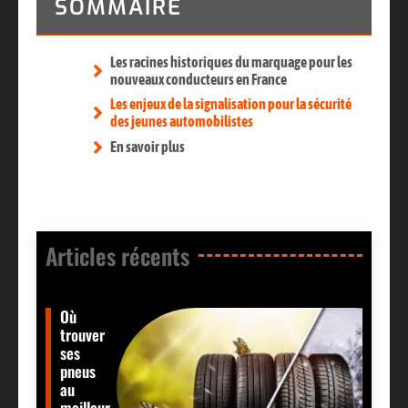
SOMMAIRE
Les racines historiques du marquage pour les
nouveaux conducteurs en France
Les enjeux de la signalisation pour la sécurité
des jeunes automobilistes
En savoir plus
Articles récents​
Où
trouver
ses
pneus
au
meilleur