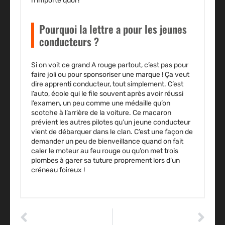
n’importe quoi !
Pourquoi la lettre a pour les jeunes
conducteurs ?
Si on voit ce grand A rouge partout, c’est pas pour
faire joli ou pour sponsoriser une marque ! Ça veut
dire apprenti conducteur, tout simplement. C’est
l’auto, école qui le file souvent après avoir réussi
l’examen, un peu comme une médaille qu’on
scotche à l’arrière de la voiture. Ce macaron
prévient les autres pilotes qu’un jeune conducteur
vient de débarquer dans le clan. C’est une façon de
demander un peu de bienveillance quand on fait
caler le moteur au feu rouge ou qu’on met trois
plombes à garer sa tuture proprement lors d’un
créneau foireux !
ARTICLE PRÉCÉDENT
ARTICLE SUIVANT
Comment tester une bougie : la méthode pour identifier une panne moteur
Alternateur : les symptômes pour savoir s’il est mort et le tester