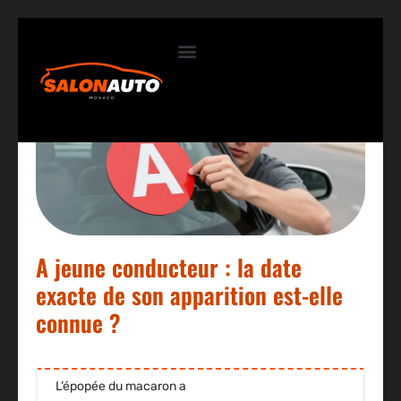
Contactez-nous
A jeune conducteur : la date
exacte de son apparition est-elle
connue ?
L’épopée du macaron a