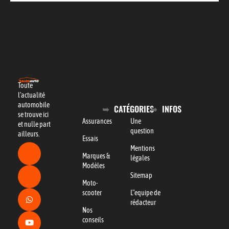
Toute
l’actualité
automobile
CATÉGORIES
INFOS
se trouve ici
Assurances
Une
et nulle part
question
ailleurs.
Essais
Mentions
Marques &
légales
Modèles
Sitemap
Moto-
scooter
L"equipe de
rédacteur
Nos
conseils