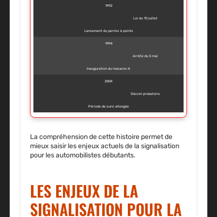
1992
Loi du 10 juillet
Lancement du permis à points
1994
Arrêté du 5 mai
Inauguration du macaron A
2004
Décret probatoire
Période de suivi allongée
La compréhension de cette histoire permet de
mieux saisir les enjeux actuels de la signalisation
pour les automobilistes débutants.
LES ENJEUX DE LA
SIGNALISATION POUR LA