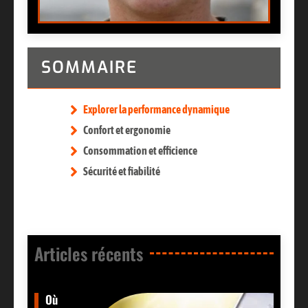
SOMMAIRE
Explorer la performance dynamique
Confort et ergonomie
Consommation et efficience
Sécurité et fiabilité
Articles récents​
Où