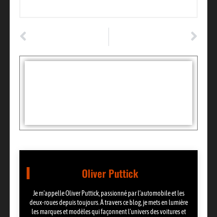
ARTICLE PRÉCÉDENT
ARTICLE SUIVANT
rouler vert : le guide inattendu des nouvelles lois qui bouleversent l’automobile
Les secrets d’entretien auto que même les pros ne veulent pas partager !
Tags :
Partager:
Oliver Puttick
Je m’appelle Oliver Puttick, passionné par l’automobile et les
deux-roues depuis toujours. À travers ce blog, je mets en lumière
les marques et modèles qui façonnent l’univers des voitures et