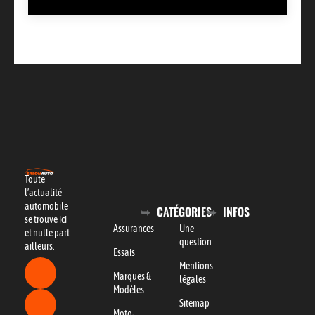
Toute
l’actualité
automobile
CATÉGORIES
INFOS
se trouve ici
Assurances
Une
et nulle part
question
ailleurs.
Essais
Mentions
Marques &
légales
Modèles
Sitemap
Moto-