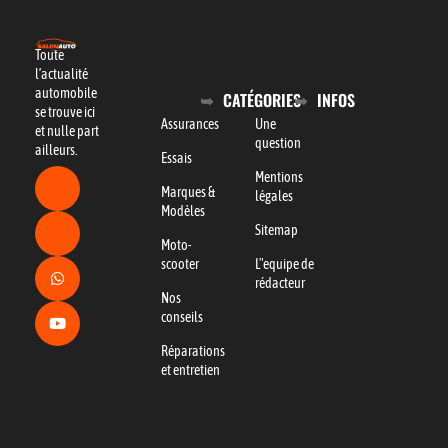
Toute
l’actualité
automobile
CATÉGORIES
INFOS
se trouve ici
Assurances
Une
et nulle part
question
ailleurs.
Essais
Mentions
Marques &
légales
Modèles
Sitemap
Moto-
scooter
L"equipe de
rédacteur
Nos
conseils
Réparations
et entretien