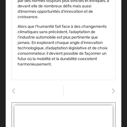
par des normes toujours plus
strictes et éthiques
, a
devant elle de nombreux défis mais aussi
d’énormes opportunités d’innovation et de
croissance.
Alors que l’humanité fait face à des changements
climatiques sans précédent, l’adaptation de
l’industrie automobile est plus pertinente que
jamais. En explorant chaque angle d’innovation
technologique, d’adaptation législative et de choix
consommateur, il devient possible de façonner un
futur où la mobilité et la durabilité coexistent
harmonieusement.
ARTICLE PRÉCÉDENT
ARTICLE SUIVANT
Les révélations surprenantes des géants de l’automobile en 2023 !
Conduite d’essai : découvrez les secrets pour tester une voiture comme un pro
Tags :