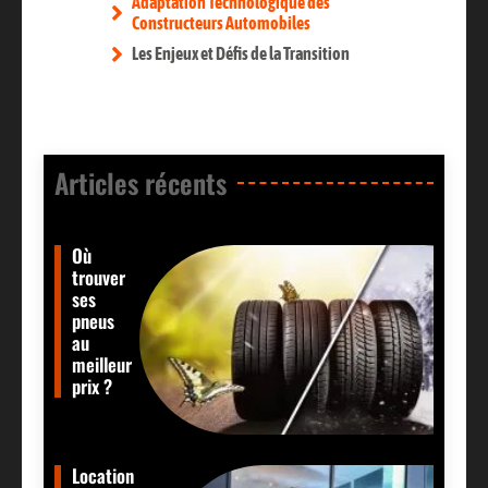
Adaptation Technologique des
Constructeurs Automobiles
Les Enjeux et Défis de la Transition
Articles récents​
Où
trouver
ses
pneus
au
meilleur
prix ?
Location