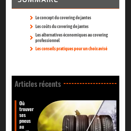
Le concept du covering de jantes
Les coûts du covering de jantes
Les alternatives économiques au covering
professionnel
Les conseils pratiques pour un choix avisé
Articles récents​
Où
trouver
ses
pneus
au