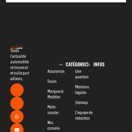
Toute
l’actualité
automobile
CATÉGORIES
INFOS
se trouve ici
Assurances
Une
et nulle part
question
ailleurs.
Essais
Mentions
Marques &
légales
Modèles
Sitemap
Moto-
scooter
L"equipe de
rédacteur
Nos
conseils