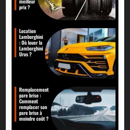
meilleur
prix ?
Location
Lamborghini
: Où louer la
Lamborghini
Urus ?
Remplacement
pare brise :
Comment
remplacer son
pare brise à
moindre coût ?