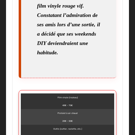
film vinyle rouge vif.
Constatant l’admiration de
ses amis lors d’une sortie, il
a décidé que ses weekends
DIY deviendraient une
habitude.
Film vinyle (rouleau)
40€ – 70€
Pistolet à air chaud
20€ – 50€
Outils (cutter, raclette, etc.)