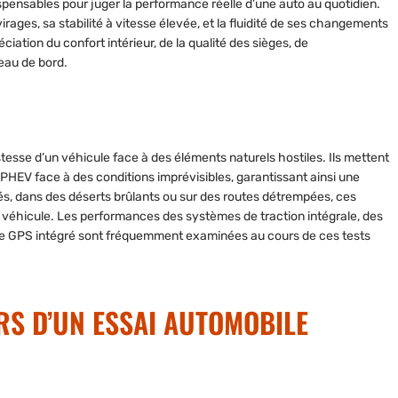
spensables pour juger la performance réelle d’une auto au quotidien.
rages, sa stabilité à vitesse élevée, et la fluidité de ses changements
iation du confort intérieur, de la qualité des sièges, de
leau de bord.
tesse d’un véhicule face à des éléments naturels hostiles. Ils mettent
PHEV face à des conditions imprévisibles, garantissant ainsi une
cés, dans des déserts brûlants ou sur des routes détrempées, ces
n véhicule. Les performances des systèmes de traction intégrale, des
tème GPS intégré sont fréquemment examinées au cours de ces tests
RS D’UN ESSAI AUTOMOBILE