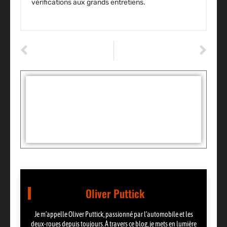
vérifications aux grands entretiens.
ARTICLE PRÉCÉDENT
ARTICLE SUIVANT
Découvrez les pépites hybrides : les essais auto les plus surprenants !
Découvrez les secrets cachés des essais automobiles surprenants
Tags :
Partager:
Oliver Puttick
Je m’appelle Oliver Puttick, passionné par l’automobile et les
deux-roues depuis toujours. À travers ce blog, je mets en lumière