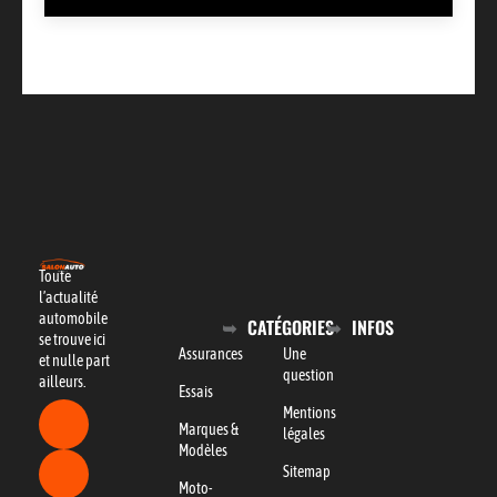
Toute
l’actualité
automobile
CATÉGORIES
INFOS
se trouve ici
Assurances
Une
et nulle part
question
ailleurs.
Essais
Mentions
Marques &
légales
Modèles
Sitemap
Moto-