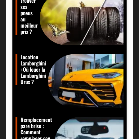
trouver
ses
pneus
au
meilleur
prix ?
Location
Lamborghini
: Où louer la
Lamborghini
Urus ?
Remplacement
pare brise :
Comment
remplacer son