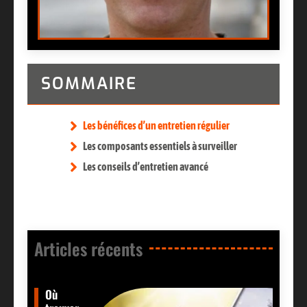
SOMMAIRE
Les bénéfices d’un entretien régulier
Les composants essentiels à surveiller
Les conseils d’entretien avancé
Articles récents​
Où