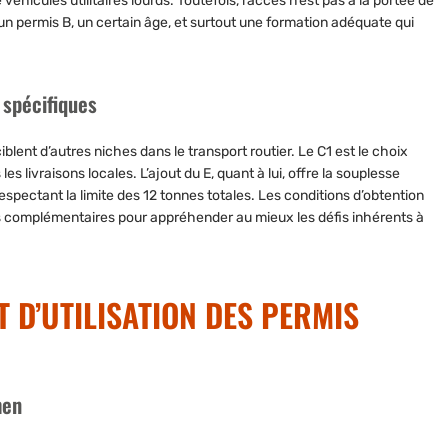
icules utilitaires lourds. Toutefois, l’accès n’est pas à la portée de
’un permis B, un certain âge, et surtout une formation adéquate qui
 spécifiques
iblent d’autres niches dans le transport routier. Le C1 est le choix
les livraisons locales. L’ajout du E, quant à lui, offre la souplesse
pectant la limite des 12 tonnes totales. Les conditions d’obtention
ns complémentaires pour appréhender au mieux les défis inhérents à
T D’UTILISATION DES PERMIS
men