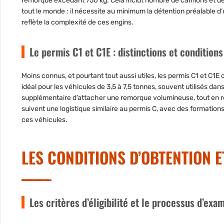
remorque excédant 750 kg. Cela inclut nombre de camions et de véh
tout le monde : il nécessite au minimum la détention préalable d
reflète la complexité de ces engins.
Le permis C1 et C1E : distinctions et conditions
Moins connus, et pourtant tout aussi utiles, les permis C1 et C1E c
idéal pour les véhicules de 3,5 à 7,5 tonnes, souvent utilisés dans 
supplémentaire d’attacher une remorque volumineuse, tout en res
suivent une logistique similaire au permis C, avec des formatio
ces véhicules.
LES CONDITIONS D’OBTENTION E
Les critères d’éligibilité et le processus d’exa