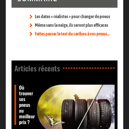
Les dates « réalistes » pour changer de pneus
Même sans la neige, ils seront plus efficaces
Faites passer le test du caribou à vos pneus…
Articles récents​
Où
trouver
ses
pneus
au
meilleur
prix ?