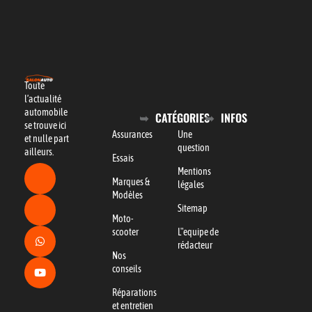
Toute
l’actualité
automobile
CATÉGORIES
INFOS
se trouve ici
Assurances
Une
et nulle part
question
ailleurs.
Essais
Mentions
Marques &
légales
Modèles
Sitemap
Moto-
scooter
L"equipe de
rédacteur
Nos
conseils
Réparations
et entretien