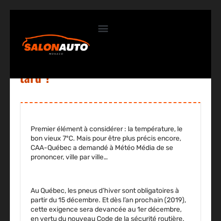
Est-il trop tôt pour installer vos
Contactez-nous
pneus d’hiver ou il est déjà trop
tard ?
Premier élément à considérer : la température, le
bon vieux 7ºC. Mais pour être plus précis encore,
CAA-Québec a demandé à Météo Média de se
prononcer, ville par ville…
Au Québec, les pneus d’hiver sont obligatoires à
partir du 15 décembre. Et dès l’an prochain (2019),
cette exigence sera devancée au 1er décembre,
en vertu du nouveau Code de la sécurité routière.