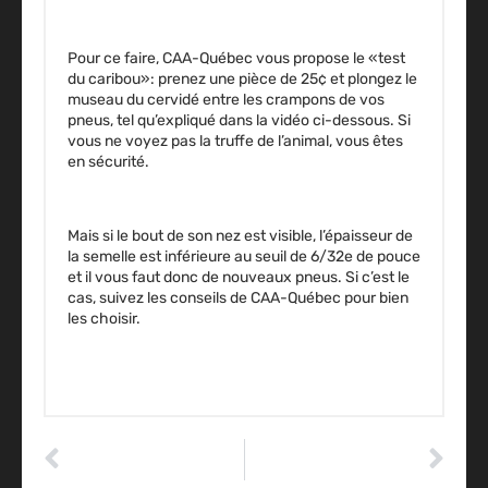
Pour ce faire, CAA-Québec vous propose le «test
du caribou»: prenez une pièce de 25¢ et plongez le
museau du cervidé entre les crampons de vos
pneus, tel qu’expliqué dans la vidéo ci-dessous. Si
vous ne voyez pas la truffe de l’animal, vous êtes
en sécurité.
Mais si le bout de son nez est visible, l’épaisseur de
la semelle est inférieure au seuil de 6/32e de pouce
et il vous faut donc de nouveaux pneus. Si c’est le
cas, suivez les conseils de CAA-Québec pour bien
les choisir.
ARTICLE PRÉCÉDENT
ARTICLE SUIVANT
Comment régler les freins arrière sur une voiture de série S de Saturne ?
Est-il trop tôt pour installer vos pneus d’hiver ou il est déjà trop tard ?