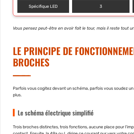
Spécifique LED
3
Vous pensez peut-être en avoir fait le tour, mais il reste to
LE PRINCIPE DE FONCTIONNEME
BROCHES
Parfois vous cogitez devant un schéma, parfois vous soudez un n
plus.
Le schéma électrique simplifié
Trois broches distinctes, trois fonctions, aucune place pour l’im
contact. Ensuite, la 49a ou L dirige ce courant pur vers votre c