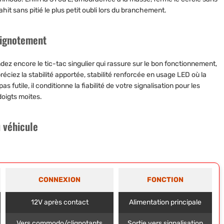
ahit sans pitié le plus petit oubli lors du branchement.
lignotement
z encore le tic-tac singulier qui rassure sur le bon fonctionnement,
ciez la stabilité apportée, stabilité renforcée en usage LED où la
futile, il conditionne la fiabilité de votre signalisation pour les
doigts moites.
 véhicule
CONNEXION
FONCTION
12V après contact
Alimentation principale
Vers commodo/clignotants
Sortie vers signalisation