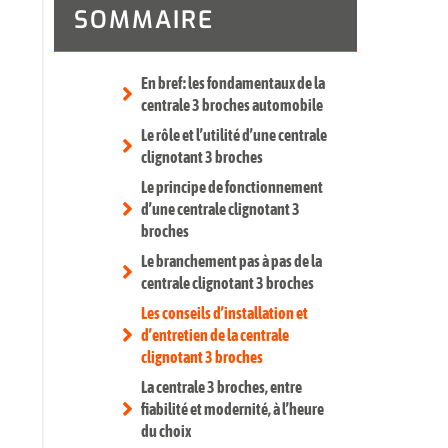
SOMMAIRE
En bref : les fondamentaux de la
centrale 3 broches automobile
Le rôle et l’utilité d’une centrale
clignotant 3 broches
Le principe de fonctionnement
d’une centrale clignotant 3
broches
Le branchement pas à pas de la
centrale clignotant 3 broches
Les conseils d’installation et
d’entretien de la centrale
clignotant 3 broches
La centrale 3 broches, entre
fiabilité et modernité, à l’heure
du choix