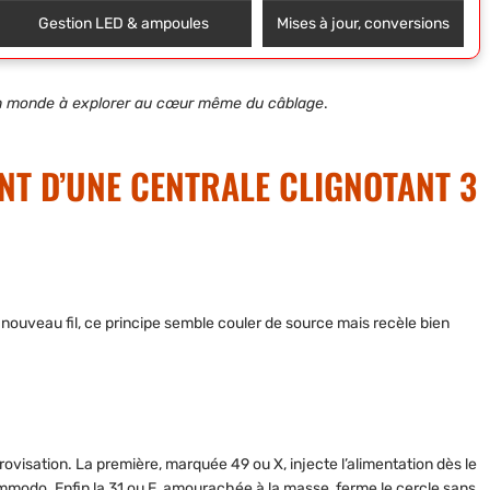
Gestion LED & ampoules
Mises à jour, conversions
ut un monde à explorer au cœur même du câblage
.
NT D’UNE CENTRALE CLIGNOTANT 3
ouveau fil, ce principe semble couler de source mais recèle bien
provisation. La première, marquée 49 ou X, injecte l’alimentation dès le
ommodo. Enfin la 31 ou E, amourachée à la masse, ferme le cercle sans