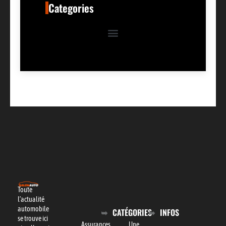
Categories
Toute
l’actualité
automobile
CATÉGORIES
INFOS
se trouve ici
Assurances
Une