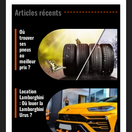
Articles récents​
Où
trouver
ses
pneus
au
meilleur
prix ?
Location
Lamborghini
: Où louer la
Lamborghini
Urus ?