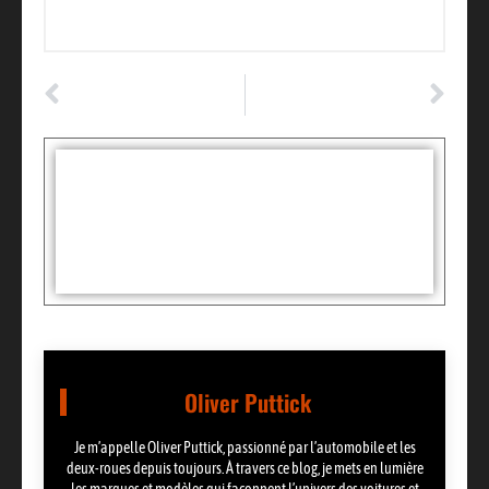
ARTICLE PRÉCÉDENT
ARTICLE SUIVANT
Covering caméléon : les tendances à suivre pour personnaliser son auto
Réussir l’examen théorique moto : guide du candidat 2025
Tags :
Partager:
Oliver Puttick
Je m’appelle Oliver Puttick, passionné par l’automobile et les
deux-roues depuis toujours. À travers ce blog, je mets en lumière