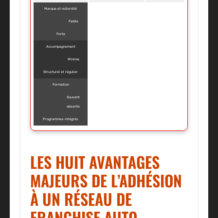
Marque et notoriété
Faible
Forte
Accompagnement
Minime
Structurel et régulier
Formation
Souvent
absente
Programmes intégrés
LES HUIT AVANTAGES
MAJEURS DE L’ADHÉSION
À UN RÉSEAU DE
FRANCHISE AUTO