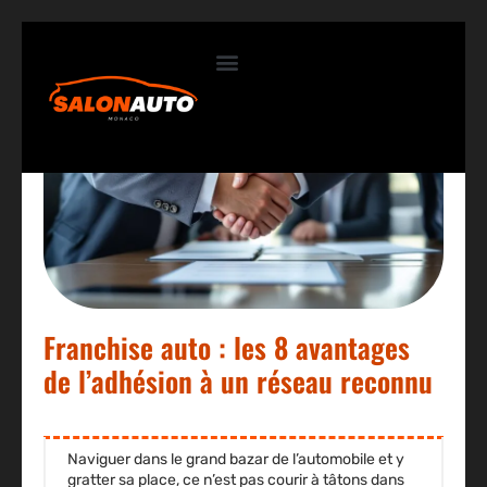
Contactez-nous
Franchise auto : les 8 avantages
de l’adhésion à un réseau reconnu
Naviguer dans le grand bazar de l’automobile et y
gratter sa place, ce n’est pas courir à tâtons dans