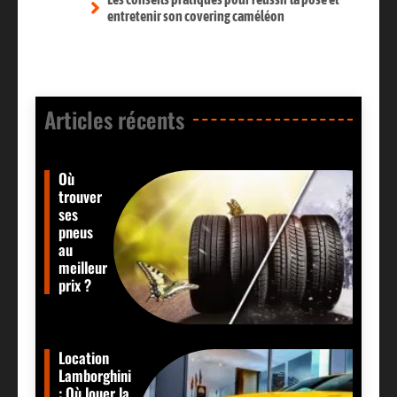
entretenir son covering caméléon
Articles récents​
Où
trouver
ses
pneus
au
meilleur
prix ?
Location
Lamborghini
: Où louer la