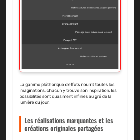
Reflets azurés scintillants, aspect profond
Mercedes GLB
Bronze Brillant
Passage doré, cuivré sous le soleil
Peugeot 307
Aubergine, Bronze mat
Reflets subtils et satinés
Audi TT
La gamme pléthorique d’effets nourrit toutes les
imaginations, chacun y trouve son inspiration, les
possibilités sont quasiment infinies au gré de la
lumière du jour.
Les réalisations marquantes et les
créations originales partagées