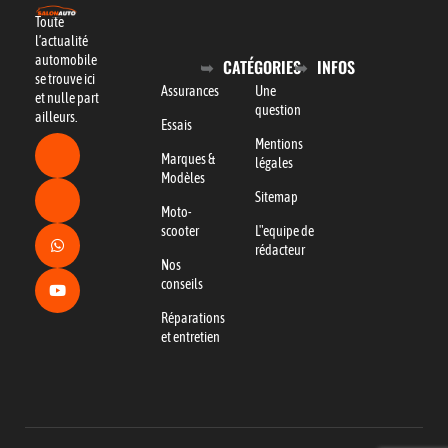
Toute
l’actualité
automobile
CATÉGORIES
INFOS
se trouve ici
Assurances
Une
et nulle part
question
ailleurs.
Essais
Mentions
Marques &
légales
Modèles
Sitemap
Moto-
scooter
L"equipe de
rédacteur
Nos
conseils
Réparations
et entretien