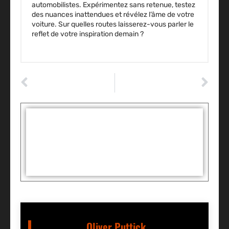
automobilistes. Expérimentez sans retenue, testez
des nuances inattendues et révélez l’âme de votre
voiture. Sur quelles routes laisserez-vous parler le
reflet de votre inspiration demain ?
ARTICLE PRÉCÉDENT
ARTICLE SUIVANT
Est-ce qu’un épaviste est payant ?
Franchise auto : les 8 avantages de l’adhésion à un réseau reconnu
Tags :
Partager:
Oliver Puttick