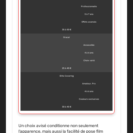
Professionnelle
5 à 7 ans
Effets avancés
35 à 50 €
Oracal
Accessible
4 à 6 ans
Choix varié
25 à 40 €
Elite Covering
Amateur, Pro
4 à 6 ans
Couleurs exclusives
30 à 45 €
Un choix avisé conditionne non seulement
l’apparence, mais aussi la facilité de pose film