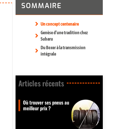
SOMMAIRE
Un concept centenaire
Genèse d’une tradition chez
Subaru
Du Boxer à la transmission
intégrale
Articles récents​
Où trouver ses pneus au
meilleur prix ?