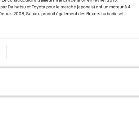
Le constructeur a d’ailleurs franchi ce jalon en février 2015.
 par Daihatsu et Toyota pour le marché japonais) ont un moteur à 4
. Depuis 2008, Subaru produit également des Boxers turbodiesel
ARTICLE S
Quelles sont les meilleures aires de repos sur votr
Partager: