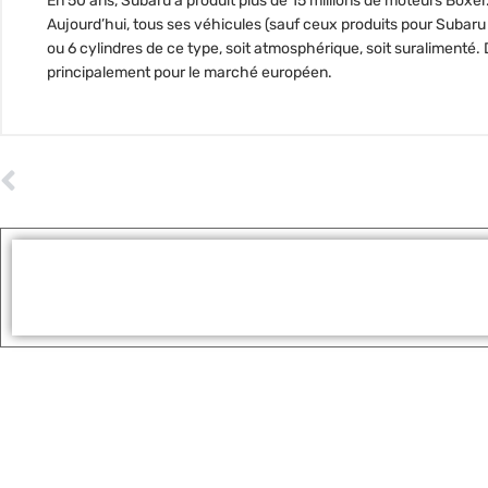
En 50 ans, Subaru a produit plus de 15 millions de moteurs Boxer. 
Aujourd’hui, tous ses véhicules (sauf ceux produits pour Subaru
ou 6 cylindres de ce type, soit atmosphérique, soit suralimenté
principalement pour le marché européen.
ARTICLE PRÉCÉDENT
Carl Edwards pilote la première auto de course de Henry Ford
Tags :