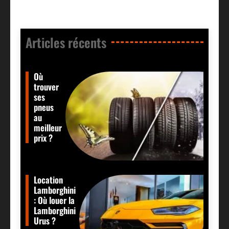
Articles récents​
Où
trouver
ses
pneus
au
meilleur
prix ?
Location
Lamborghini
: Où louer la
Lamborghini
Urus ?