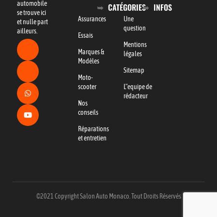
automobile
CATÉGORIES
INFOS
se trouve ici
Assurances
Une
et nulle part
question
ailleurs.
Essais
Mentions
Marques &
légales
Modèles
Sitemap
Moto-
scooter
L"equipe de
rédacteur
Nos
conseils
Réparations
et entretien
©2021 Copyright Salon Auto Monaco. Tout Droits Réservés