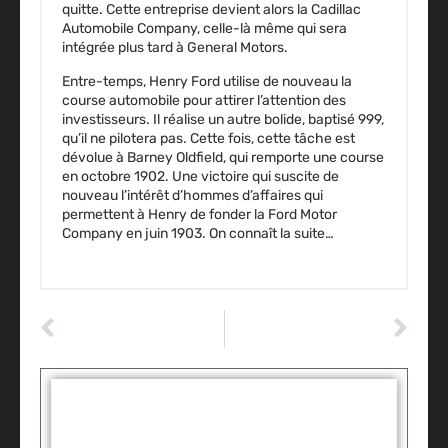
quitte. Cette entreprise devient alors la Cadillac
Automobile Company, celle-là même qui sera
intégrée plus tard à General Motors.
Entre-temps, Henry Ford utilise de nouveau la
course automobile pour attirer l’attention des
investisseurs. Il réalise un autre bolide, baptisé 999,
qu’il ne pilotera pas. Cette fois, cette tâche est
dévolue à Barney Oldfield, qui remporte une course
en octobre 1902. Une victoire qui suscite de
nouveau l’intérêt d’hommes d’affaires qui
permettent à Henry de fonder la Ford Motor
Company en juin 1903. On connaît la suite…
ARTICLE PRÉCÉDENT
ARTICLE SUIVANT
Que faire si votre voiture vibre quand vous passez la vitesse ?
Le moteur « Boxer » de Subaru a 50 ans
Tags :