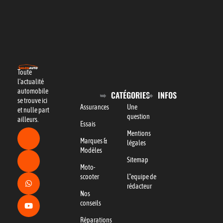
Toute
l’actualité
automobile
CATÉGORIES
INFOS
se trouve ici
Assurances
Une
et nulle part
question
ailleurs.
Essais
Mentions
Marques &
légales
Modèles
Sitemap
Moto-
scooter
L"equipe de
rédacteur
Nos
conseils
Réparations