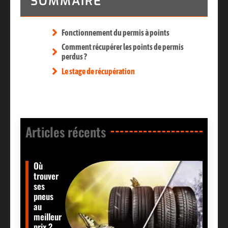
SOMMAIRE
Fonctionnement du permis à points
Comment récupérer les points de permis
perdus ?
Le stage de récupération
Articles récents​
Où
trouver
ses
pneus
au
meilleur
prix ?