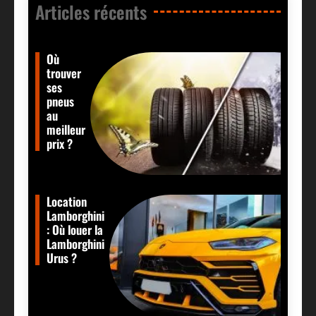
Articles récents​
Où
trouver
ses
pneus
au
meilleur
prix ?
Location
Lamborghini
: Où louer la
Lamborghini
Urus ?