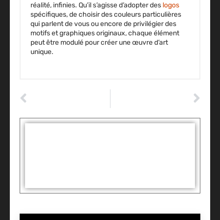
réalité, infinies. Qu’il s’agisse d’adopter des
logos
spécifiques, de choisir des couleurs particulières
qui parlent de vous ou encore de privilégier des
motifs et graphiques originaux, chaque élément
peut être modulé pour créer une œuvre d’art
unique.
ARTICLE PRÉCÉDENT
ARTICLE SUIVANT
Uber : une balade de 18 000 $ pour un résident de Toronto
Quelles sont les pièces auto les plus touchées par les accidents ?
Tags :
Partager: