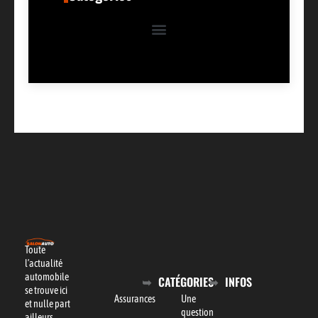
Toute
l’actualité
automobile
CATÉGORIES
INFOS
se trouve ici
Assurances
Une
et nulle part
question
ailleurs.