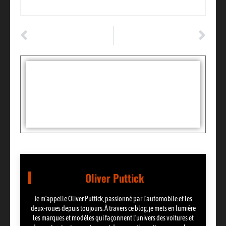
ARTICLE PRÉCÉDENT
ARTICLE SUIVANT
Les avantages du tapis environnemental Motocross personnalisable
L’importance d’un système d’alarme pour votre voiture : tout ce que vous devez savoir
Tags :
Partager:
Oliver Puttick
Je m’appelle Oliver Puttick, passionné par l’automobile et les
deux-roues depuis toujours. À travers ce blog, je mets en lumière
les marques et modèles qui façonnent l’univers des voitures et