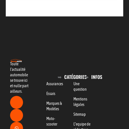
Toute
l’actualité
automobile
CATÉGORIES
INFOS
se trouve ici
Assurances
Une
et nulle part
question
ailleurs.
Essais
Mentions
Marques &
légales
Modèles
Sitemap
Moto-
scooter
L"equipe de