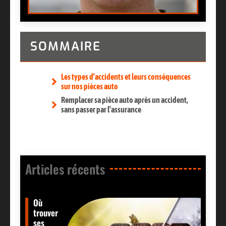
SOMMAIRE
Les types d’accidents et leurs conséquences
sur nos pièces auto
Remplacer sa pièce auto après un accident,
sans passer par l’assurance
Articles récents​
Où
trouver
ses