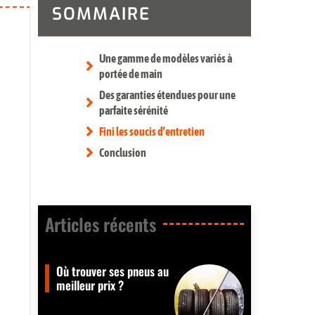
SOMMAIRE
Une gamme de modèles variés à
portée de main
Des garanties étendues pour une
parfaite sérénité
Fini les soucis d’entretien
Conclusion
Articles récents​
Où trouver ses pneus au
meilleur prix ?