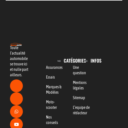
Toute
l’actualité
automobile
CATÉGORIES
INFOS
se trouve ici
Assurances
Une
et nulle part
question
ailleurs.
Essais
Mentions
Marques &
légales
Modèles
Sitemap
Moto-
scooter
L"equipe de
rédacteur
Nos
conseils