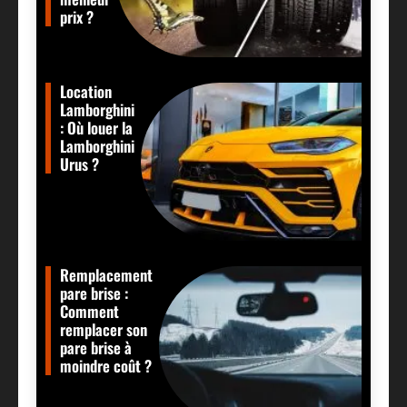
prix ?
Location
Lamborghini
: Où louer la
Lamborghini
Urus ?
Remplacement
pare brise :
Comment
remplacer son
pare brise à
moindre coût ?