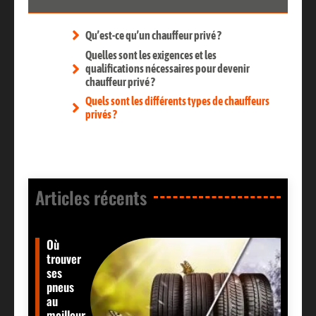
Qu’est-ce qu’un chauffeur privé ?
Quelles sont les exigences et les
qualifications nécessaires pour devenir
chauffeur privé ?
Quels sont les différents types de chauffeurs
privés ?
Articles récents​
Où
trouver
ses
pneus
au
meilleur