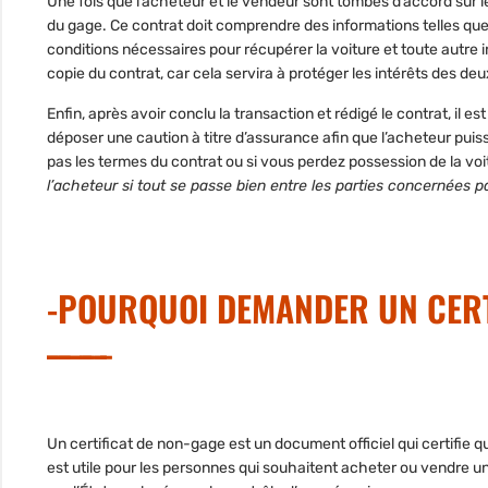
Une fois que l’acheteur et le vendeur sont tombés d’accord sur le 
du gage. Ce contrat doit comprendre des informations telles qu
conditions nécessaires pour récupérer la voiture et toute autre 
copie du contrat, car cela servira à protéger les intérêts des de
Enfin, après avoir conclu la transaction et rédigé le contrat, il es
déposer une caution à titre d’assurance afin que l’acheteur puis
pas les termes du contrat ou si vous perdez possession de la v
l’acheteur si tout se passe bien entre les parties concernées pa
-POURQUOI DEMANDER UN CERT
Un certificat de non-gage est un document officiel qui certifie q
est utile pour les personnes qui souhaitent acheter ou vendre un 