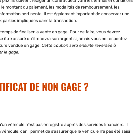
prix, ils doivent rédiger un contrat décrivant
les termes et conditions
e le montant du paiement, les modalités de remboursement, les
information pertinente. Il est également important de conserver une
ux parties impliquées dans la transaction.
t temps de finaliser la vente en gage. Pour ce faire
, vous devrez
se être assuré qu’il recevra son argent si jamais vous ne respectez
oiture vendue en gage.
Cette caution sera ensuite reversée à
r le gage.
IFICAT DE NON GAGE ?
u’un véhicule n’est pas enregistré auprès des services financiers
. Il
véhicule, car il permet de s’assurer que le véhicule n’a pas été saisi