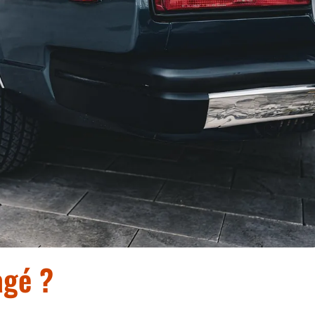
agé ?