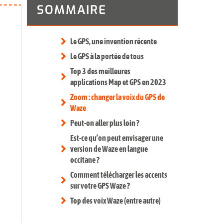
SOMMAIRE
Le GPS, une invention récente
Le GPS à la portée de tous
Top 3 des meilleures
applications Map et GPS en 2023
Zoom : changer la voix du GPS de
Waze
Peut-on aller plus loin ?
Est-ce qu’on peut envisager une
version de Waze en langue
occitane ?
Comment télécharger les accents
sur votre GPS Waze ?
Top des voix Waze (entre autre)