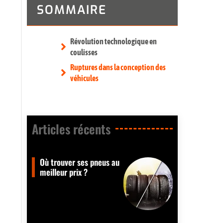
SOMMAIRE
Révolution technologique en
coulisses
Ruptures dans la conception des
véhicules
Articles récents​
Où trouver ses pneus au
meilleur prix ?