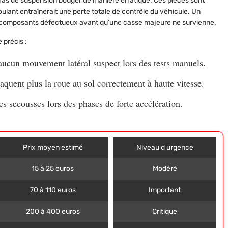
 bras de suspension bouger de manière erratique. Ces pièces sont
roulant entraînerait une perte totale de contrôle du véhicule. Un
es composants défectueux avant qu’une casse majeure ne survienne.
 précis :
 aucun mouvement latéral suspect lors des tests manuels.
aquent plus la roue au sol correctement à haute vitesse.
 secousses lors des phases de forte accélération.
Prix moyen estimé
Niveau d urgence
15 à 25 euros
Modéré
70 à 110 euros
Important
200 à 400 euros
Critique