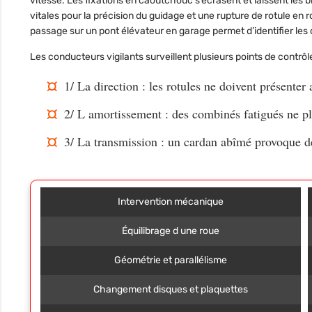
vitesse. Les fixations en caoutchouc s’écrasent et laissent les
vitales pour la précision du guidage et une rupture de rotule en 
passage sur un pont élévateur en garage permet d’identifier l
Les conducteurs vigilants surveillent plusieurs points de contrôle
1/
La direction
: les rotules ne doivent présenter
2/
L amortissement
: des combinés fatigués ne pl
3/
La transmission
: un cardan abîmé provoque des
Intervention mécanique
Équilibrage d une roue
Géométrie et parallélisme
Changement disques et plaquettes