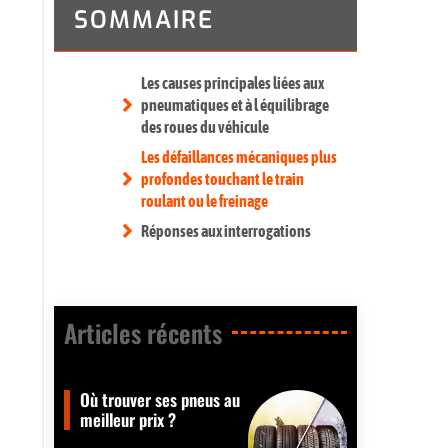
SOMMAIRE
Les causes principales liées aux
pneumatiques et à l équilibrage
des roues du véhicule
Les défaillances mécaniques plus
profondes touchant le train
roulant ou le freinage
Réponses aux interrogations
Articles récents​
Où trouver ses pneus au
meilleur prix ?