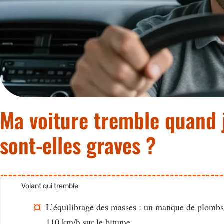
Ma voiture tremble quand je
sont-elles graves ?
Volant qui tremble
L’équilibrage des masses
: un manque de plombs s
110 km/h sur le bitume.