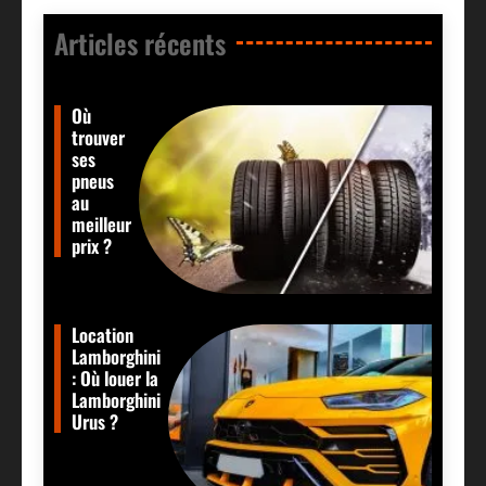
Articles récents​
Où
trouver
ses
pneus
au
meilleur
prix ?
Location
Lamborghini
: Où louer la
Lamborghini
Urus ?