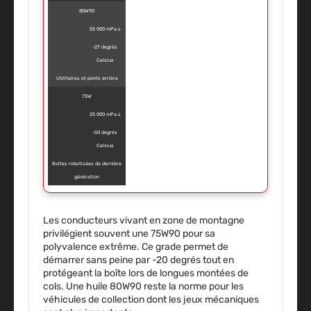
80W90
55 000 mPa.s
-27 degrés
Celsius
Utilitaires et ponts arrière
75W
25 000 mPa.s
-50 degrés
Celsius
Boîtes robotisées de dernière
génération
Les conducteurs vivant en zone de montagne
privilégient souvent une 75W90 pour sa
polyvalence extrême. Ce grade permet de
démarrer sans peine par -20 degrés tout en
protégeant la boîte lors de longues montées de
cols. Une huile 80W90 reste la norme pour les
véhicules de collection dont les jeux mécaniques