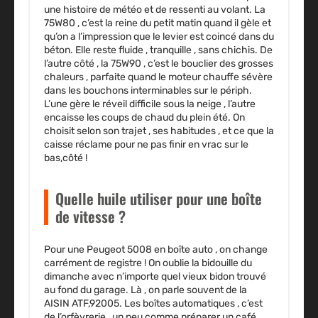
une histoire de météo et de ressenti au volant. La
75W80 , c’est la reine du petit matin quand il gèle et
qu’on a l’impression que le levier est coincé dans du
béton. Elle reste fluide , tranquille , sans chichis. De
l’autre côté , la 75W90 , c’est le bouclier des grosses
chaleurs , parfaite quand le moteur chauffe sévère
dans les bouchons interminables sur le périph.
L’une gère le réveil difficile sous la neige , l’autre
encaisse les coups de chaud du plein été. On
choisit selon son trajet , ses habitudes , et ce que la
caisse réclame pour ne pas finir en vrac sur le
bas,côté !
Quelle huile utiliser pour une boîte
de vitesse ?
Pour une Peugeot 5008 en boîte auto , on change
carrément de registre ! On oublie la bidouille du
dimanche avec n’importe quel vieux bidon trouvé
au fond du garage. Là , on parle souvent de la
AISIN ATF,92005. Les boîtes automatiques , c’est
de l’orfèvrerie , un peu comme préparer un café