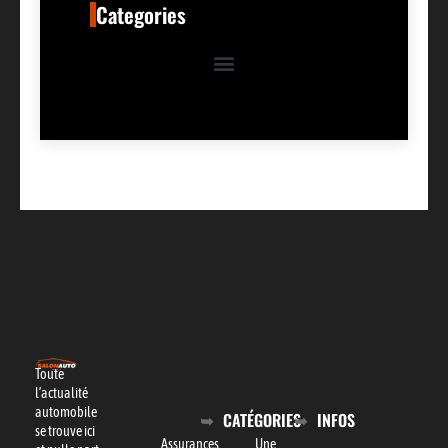
Categories
Toute
l’actualité
automobile
CATÉGORIES
INFOS
se trouve ici
Assurances
Une