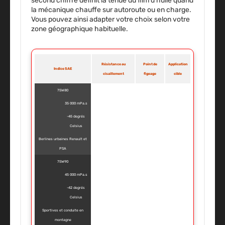
second chiffre définit la tenue du film d’huile quand
la mécanique chauffe sur autoroute ou en charge.
Vous pouvez ainsi adapter votre choix selon votre
zone géographique habituelle.
Résistance au
Point de
Application
Indice SAE
cisaillement
figeage
cible
75W80
35 000 mPa.s
-45 degrés
Celsius
Berlines urbaines Renault et
PSA
75W90
45 000 mPa.s
-42 degrés
Celsius
Sportives et conduite en
montagne