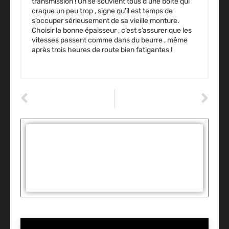
transmission ! On se souvient tous d’une boîte qui
craque un peu trop , signe qu’il est temps de
s’occuper sérieusement de sa vieille monture.
Choisir la bonne épaisseur , c’est s’assurer que les
vitesses passent comme dans du beurre , même
après trois heures de route bien fatigantes !
ARTICLE PRÉCÉDENT
ARTICLE SUIVANT
Maintenance préventive : éviter les pannes dans un centre de contrôle technique
Ma voiture tremble quand je roule vite : les vibrations sont-elles graves ?
Tags :
Partager: