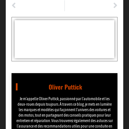
ARTICLE PRÉCÉDENT
ARTICLE SUIVANT
Land Rover dévoile le Range Rover Evoque cabriolet
Le passage de l’essence au bioéthanol
Tags :
Partager:
Oliver Puttick
Je m’appelle Oliver Puttick, passionné par l’automobile et les
deux-roues depuis toujours. À travers ce blog, je mets en lumière
les marques et modèles qui façonnent l’univers des voitures et
des motos, tout en partageant des conseils pratiques pour leur
entretien et réparation. Vous trouverez également des astuces sur
l’assurance et des recommandations utiles pour une conduite en