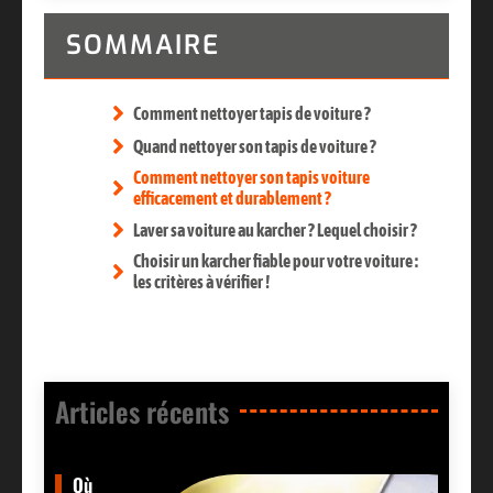
SOMMAIRE
Comment nettoyer tapis de voiture ?
Quand nettoyer son tapis de voiture ?
Comment nettoyer son tapis voiture
efficacement et durablement ?
Laver sa voiture au karcher ? Lequel choisir ?
Choisir un karcher fiable pour votre voiture :
les critères à vérifier !
Articles récents​
Où