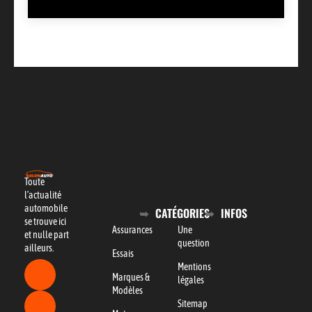
Toute
l’actualité
automobile
CATÉGORIES
INFOS
se trouve ici
Assurances
Une
et nulle part
question
ailleurs.
Essais
Mentions
Marques &
légales
Modèles
Sitemap