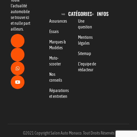
l’actualité
automobile
CATÉGORIES
INFOS
se trouve ici
Assurances
Une
et nulle part
question
ailleurs.
Essais
Mentions
Marques &
légales
Modèles
Sitemap
Moto-
scooter
L"equipe de
rédacteur
Nos
conseils
Réparations
et entretien
©2021 Copyright Salon Auto Monaco. Tout Droits Réservés