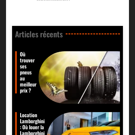
Articles récents​
Où
trouver
ses
pneus
au
meilleur
prix ?
Location
Lamborghini
: Où louer la
Lamborghini