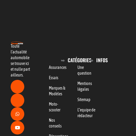
Toute
l’actualité
automobile
CATÉGORIES
INFOS
se trouve ici
Assurances
Une
et nulle part
question
ailleurs.
Essais
Mentions
Marques &
légales
Modèles
Sitemap
Moto-
scooter
L"equipe de
rédacteur
Nos
conseils