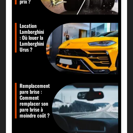
prix ?
Location
Lamborghini
: Où louer la
Lamborghini
Urus ?
Remplacement
pare brise :
Comment
remplacer son
pare brise à
moindre coût ?