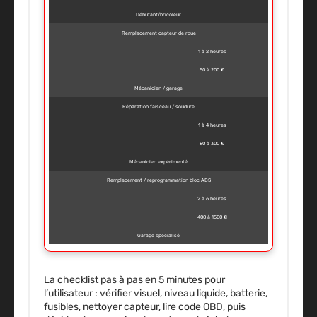
Débutant/bricoleur
Remplacement capteur de roue
1 à 2 heures
50 à 200 €
Mécanicien / garage
Réparation faisceau / soudure
1 à 4 heures
80 à 300 €
Mécanicien expérimenté
Remplacement / reprogrammation bloc ABS
2 à 6 heures
400 à 1500 €
Garage spécialisé
La checklist pas à pas en 5 minutes pour
l’utilisateur : vérifier visuel, niveau liquide, batterie,
fusibles, nettoyer capteur, lire code OBD, puis