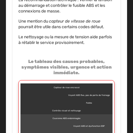
au démarrage et contrôler le fusible ABS et les
connexions de masse.
Une mention du
capteur de vitesse de roue
pourrait être utile dans certains codes défaut.
Le nettoyage ou la mesure de tension aide parfois
à rétablir le service provisoirement.
Le tableau des causes probables,
symptômes visibles, urgence et action
immédiate.
Capteur de roue encrassé
Voyant ABS fixe, pas de perte de freinage
Faible
Contrôle visuel et nettoyage
Couronne ABS endommagée
Voyant ABS et dysfonction ESP