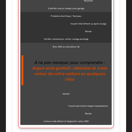
Moyenne
Contrôle roue et rendez‑vous garage
Problème électrique / faisceau
Voyant intermittent ou après lavage
Élevée
Vérifier connecteurs, éviter roulage prolongé
Bloc ABS ou calculateur dé
À ne pas manquer pour comprendre :
Argus auto gratuit : dénicher la vraie
valeur de votre voiture en quelques
clics
faillant
Voyant persistant malgré manipulations
Élevée
Lecture code défaut et diagnostic valise OBD