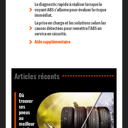
Le diagnostic rapide à réaliser lorsque le
voyant ABS s’allume pour évaluer le risque
immédiat.
La prise en charge et les solutions selon les
causes détectées pour remettre l’ABS en
service en sécurité.
Aide supplémentaire
Articles récents​
Où
trouver
ses
pneus
au
meilleur