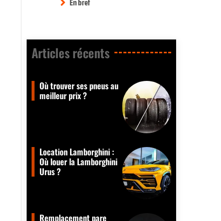
En bref
Articles récents​
Où trouver ses pneus au
meilleur prix ?
Location Lamborghini :
Où louer la Lamborghini
Urus ?
Remplacement pare