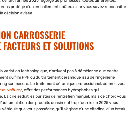
r, de fait, l’année 2025 regorge de promesses, toutes différentes,
e vous protège d’un emballement coûteux
, car vous savez reconnaître
de décision avisée.
TION CARROSSERIE
 FACTEURS ET SOLUTIONS
 la variation technologique, n’arrivant pas à démêler ce que cache
mment du film PPF ou du traitement céramique issu de l’ingénierie
vering sur mesure. Le traitement céramique professionnel, comme vous
que-voiture/
, offre des performances hydrophobes qui
re.
La cire séduit les puristes de l’entretien manuel
, mais ce choix vous
 l’accumulation des produits quasiment trop fournie en 2025 vous
é du véhicule que vous possédez, qu’il s’agisse d’une citadine, d’un break