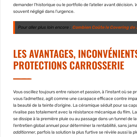
demander l’historique ou le portfolio de l’atelier avant décision.
V
souvent négligé dans l’urgence.
Pour aller plus loin encore :
Combien Coûte le Covering de 
LES AVANTAGES, INCONVÉNIENTS
PROTECTIONS CARROSSERIE
Vous oscillez toujours entre raison et passion, à l’instant où se 
vous l’admettez, agit comme une carapace efficace contre impact
la beauté de la teinte d’origine.
La céramique séduit pour sa capac
rivalise pas totalement avec la résistance mécanique du film. La ci
se dissipe à la première pluie ou au passage dans un tunnel de l
l’entretien global annuel pour déterminer la rentabilité, sans jama
additionner
, parfois la solution la plus furtive se révèle aussi la 