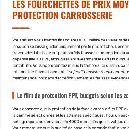
LES FOURCHETTES DE PRIX MOY
PROTECTION CARROSSERIE
Vous situez vos attentes financières à la lumière des valeurs de
lorsqu’on se laisse guider uniquement par le prix affiché
. Désorm
travers des labels, ce qui peut parfois fausser la perception du 
dépense liée au PPF, alors qu’ils sous-estiment les effets cumulés
rentabilité. Vous appréhendez mieux la temporalité du soin, car fi
rationnel de l’investissement.
L’objectif consiste à replacer cha
maintenance, pour écarter définitivement les fausses évidences
Le film de protection PPF, budgets selon les zo
Vous observez que la protection de la face avant via film PPF exi
la gamme sélectionnée et les attentes spécifiques. Pour un p
note grimpant aux environs de 4000 euros dès que le véhicule fr
Vous remarquez que la qualité de pose et la garantie font la vrai