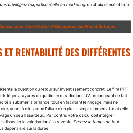
ous privilégiez l’expertise réelle au marketing
, un choix sensé et trop
Jantes pour Votre Voiture? Découvrez les Prix et Astuces
 ET RENTABILITÉ DES DIFFÉRENTES
présente la question du retour sur investissement concret. Le film PPF,
s légers, rayures du quotidien et radiations UV, prolongeant de fait
ité à sublimer la brillance
, tout en facilitant le rinçage, mais ne
re, quant à elle, prend l’allure d’un plaisir simple, immédiat, mais elle
avage un peu hasardeux. Par contre, votre calcul doit intégrer
is dissocier la valorisation à la revente.
Prenez le temps de tout
plus dépensière sur la durée.