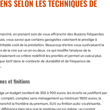
ENS SELON LES TECHNIQUES DE
 marché, en prenant soin de vous affranchir des illusions fréquentes
ais, vous savez que certains garagistes valorisent le prestige à
véritable coût de la prestation. Beaucoup d’entre vous surévaluent la
 de la cire sur un an ou deux, ce qui modifie l’analyse de la
nalement ce critère redéfinit les priorités et permet un calcul plus
que tarif dans le contexte de durabilité
et de fréquence de
.
nes et finitions
ge un budget oscillant de 350 à 900 euros, les écarts se justifient par
ack complet, comptez sans ménagement au minimum 1800 euros, la
anchit la frontière du premium, SUV ou finition auto-cicatrisante.
e différence
bien plus que le matériau en lui-même, un constat