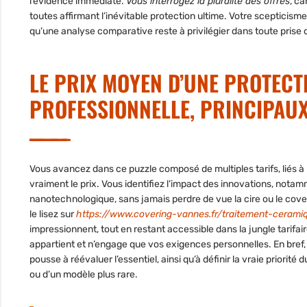
l’évidence immédiate.
Vous interrogez la pluralité des offres
, ca
toutes affirmant l’inévitable protection ultime.
Votre scepticism
qu’une analyse comparative reste à privilégier dans toute prise 
LE PRIX MOYEN D’UNE PROTEC
PROFESSIONNELLE, PRINCIPAUX
Vous avancez dans ce puzzle composé de multiples tarifs, liés à
vraiment le prix. Vous identifiez l’impact des innovations, nota
nanotechnologique, sans jamais perdre de vue la cire ou le co
le lisez sur
https://www.covering-vannes.fr/traitement-cerami
impressionnent, tout en restant accessible dans la jungle tarifai
appartient et n’engage que vos exigences personnelles. En bref,
pousse à réévaluer l’essentiel, ainsi qu’à définir la vraie priorit
ou d’un modèle plus rare.