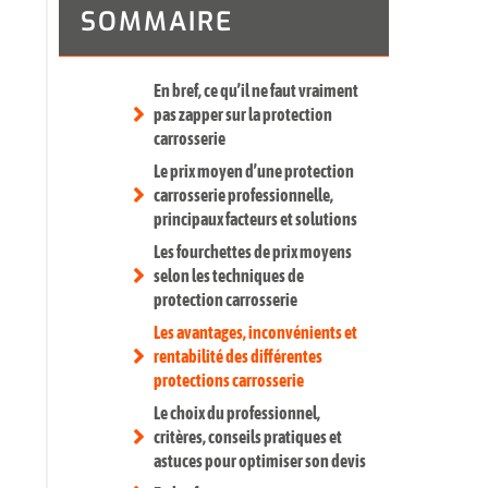
SOMMAIRE
En bref, ce qu’il ne faut vraiment
pas zapper sur la protection
carrosserie
Le prix moyen d’une protection
carrosserie professionnelle,
principaux facteurs et solutions
Les fourchettes de prix moyens
selon les techniques de
protection carrosserie
Les avantages, inconvénients et
rentabilité des différentes
protections carrosserie
Le choix du professionnel,
critères, conseils pratiques et
astuces pour optimiser son devis