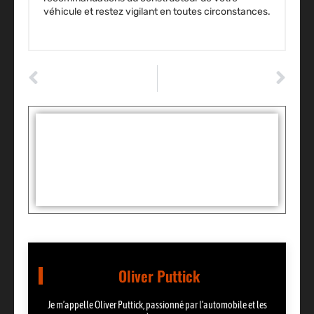
véhicule et restez vigilant en toutes circonstances.
ARTICLE PRÉCÉDENT
ARTICLE SUIVANT
Quand la Voiture Refuse de Démarrer mais que la Radio Marche: Causes et Solutions
Voyage au bout de la route : l’art des essais routiers en longue distance
Tags :
Partager:
Oliver Puttick
Je m’appelle Oliver Puttick, passionné par l’automobile et les