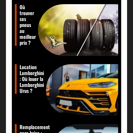
Où
trouver
ses
pneus
au
meilleur
prix ?
Location
Lamborghini
: Où louer la
Lamborghini
Urus ?
Remplacement
pare brise :