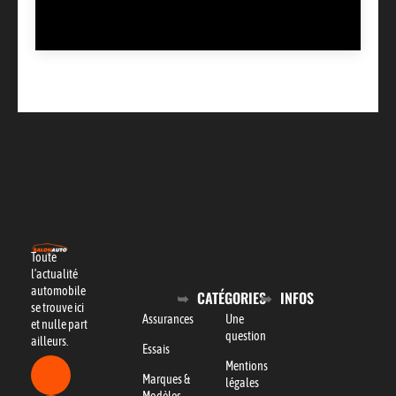
Toute
l’actualité
automobile
CATÉGORIES
INFOS
se trouve ici
Assurances
Une
et nulle part
question
ailleurs.
Essais
Mentions
Marques &
légales
Modèles