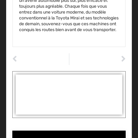
un avenir automobile plus sûr, plus efficace et
toujours plus agréable. Chaque fois que vous
entrez dans une voiture moderne, du modèle
conventionnel à la Toyota Mirai et ses technologies
de demain, souvenez-vous que ces machines ont
conquis les routes bien avant de vous transporter.
ARTICLE PRÉCÉDENT
ARTICLE SUIVANT
Que Faire Lorsque le Voyant ASR de Votre Voiture s’Allume ?
Réparer sa voiture à petit prix : les astuces que vous ne connaissiez pas !
Tags :
Partager: