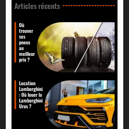
Articles récents​
Où
trouver
ses
pneus
au
meilleur
prix ?
Location
Lamborghini
: Où louer la
Lamborghini
Urus ?