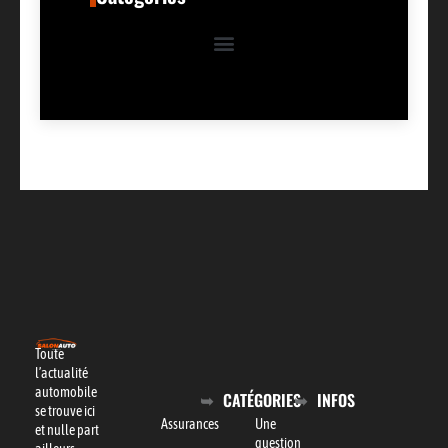
Toute
l’actualité
automobile
CATÉGORIES
INFOS
se trouve ici
Assurances
Une
et nulle part
question