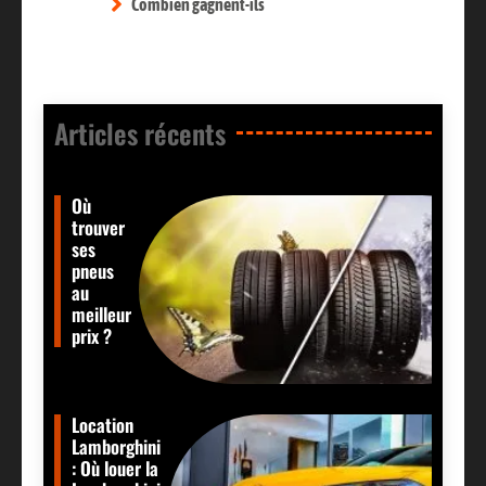
Combien gagnent-ils
Articles récents​
Où
trouver
ses
pneus
au
meilleur
prix ?
Location
Lamborghini
: Où louer la