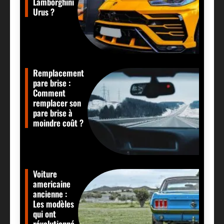
Lamborghini
Urus ?
Remplacement
pare brise :
Comment
remplacer son
pare brise à
moindre coût ?
Voiture
americaine
ancienne :
Les modèles
qui ont
révolutionné