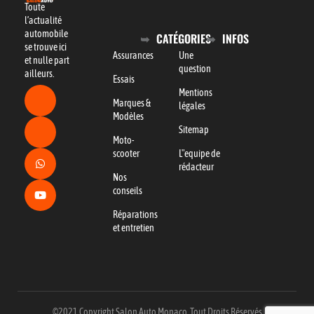
Toute
l’actualité
automobile
CATÉGORIES
INFOS
se trouve ici
Assurances
Une
et nulle part
question
ailleurs.
Essais
Mentions
Marques &
légales
Modèles
Sitemap
Moto-
scooter
L"equipe de
rédacteur
Nos
conseils
Réparations
et entretien
©2021 Copyright Salon Auto Monaco. Tout Droits Réservés