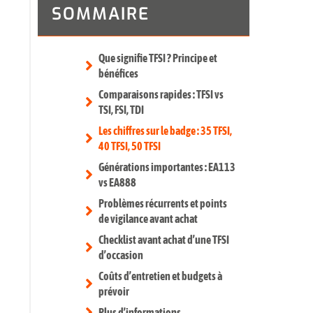
SOMMAIRE
Que signifie TFSI ? Principe et
bénéfices
Comparaisons rapides : TFSI vs
TSI, FSI, TDI
Les chiffres sur le badge : 35 TFSI,
40 TFSI, 50 TFSI
Générations importantes : EA113
vs EA888
Problèmes récurrents et points
de vigilance avant achat
Checklist avant achat d’une TFSI
d’occasion
Coûts d’entretien et budgets à
prévoir
Plus d’informations