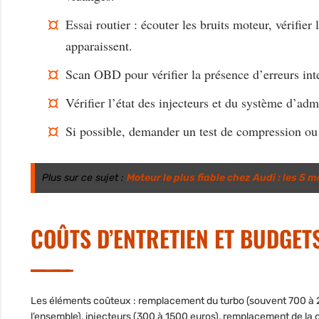
Essai routier : écouter les bruits moteur, vérifier
apparaissent.
Scan OBD pour vérifier la présence d’erreurs inte
Vérifier l’état des injecteurs et du système d’adm
Si possible, demander un test de compression ou
Plus sur ce sujet :
Moteur le plus fiable chez Audi : les 5 
COÛTS D’ENTRETIEN ET BUDGET
Les éléments coûteux : remplacement du turbo (souvent 700 à 25
l’ensemble), injecteurs (300 à 1500 euros), remplacement de la 