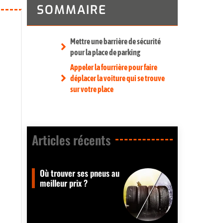
SOMMAIRE
Mettre une barrière de sécurité
pour la place de parking
Appeler la fourrière pour faire
déplacer la voiture qui se trouve
sur votre place
Articles récents​
Où trouver ses pneus au
meilleur prix ?