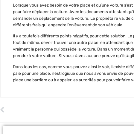
Lorsque vous avez besoin de votre place et qu’une voiture s’est g
pour faire déplacer la voiture. Avec les documents attestant qu’il
demander un déplacement de la voiture. Le propriétaire va, de ce f
différents frais qui engendre l’enlèvement de son véhicule.
Il y a toutefois différents points négatifs, pour cette solution. 
tout de même, devoir trouver une autre place, en attendant que l
vraiment la personne qui possède la voiture. Dans un moment de co
prendre à votre voiture. Si vous n’avez aucune preuve qu’il s’agit
Dans tous les cas, comme vous pouvez ainsi le voir, il existe dif
paie pour une place, il est logique que nous avons envie de pouvoi
place une barrière ou à appeler les autorités pour pouvoir faire va
ARTICLE PRÉCÉDENT
3 questions sur le permis de conduire