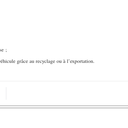
se ;
éhicule grâce au recyclage ou à l’exportation.
ARTICLE S
Tout savoir sur la carte grise co
Partager: