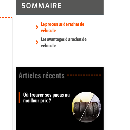
SOMMAIRE
Le processus de rachat de
véhicule
Les avantages du rachat de
véhicule
Articles récents​
Où trouver ses pneus au
meilleur prix ?