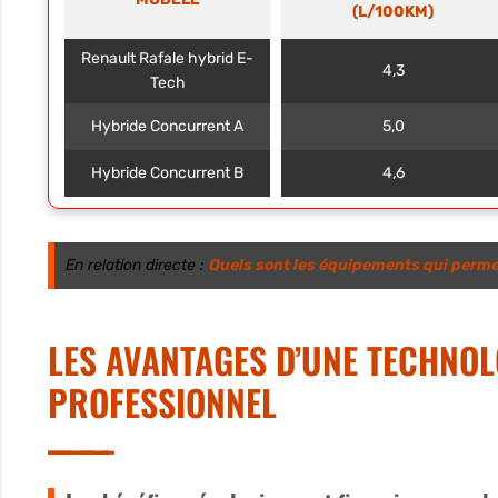
(L/100KM)
Renault Rafale hybrid E-
4,3
Tech
Hybride Concurrent A
5,0
Hybride Concurrent B
4,6
En relation directe :
Quels sont les équipements qui perme
LES AVANTAGES D’UNE TECHNO
PROFESSIONNEL