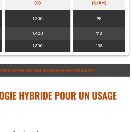
(€)
(G/KM)
1,200
98
1,400
110
1,300
105
ttent de réaliser des économies de carburant ?
LOGIE HYBRIDE POUR UN USAGE