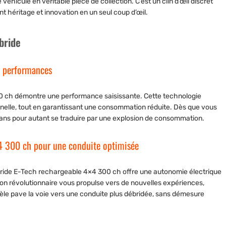
véhicule en véritable pièce de collection. C’est un clin d’œil discret
t héritage et innovation en un seul coup d’œil.
bride
s performances
200 ch démontre une performance saisissante. Cette technologie
nelle, tout en garantissant une consommation réduite. Dès que vous
sans pour autant se traduire par une explosion de consommation.
4 300 ch pour une conduite optimisée
ybride E-Tech rechargeable 4×4 300 ch offre une autonomie électrique
on révolutionnaire vous propulse vers de nouvelles expériences,
èle pave la voie vers une conduite plus débridée, sans démesure