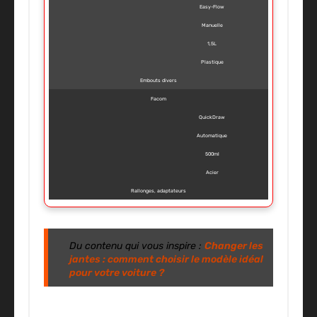
Easy-Flow
Manuelle
1,5L
Plastique
Embouts divers
Facom
QuickDraw
Automatique
500ml
Acier
Rallonges, adaptateurs
Du contenu qui vous inspire :
Changer les
jantes : comment choisir le modèle idéal
pour votre voiture ?