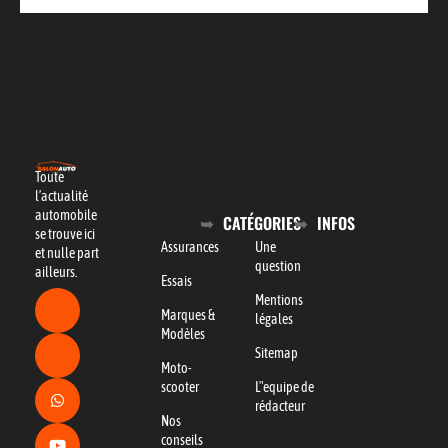
Toute
l’actualité
automobile
CATÉGORIES
INFOS
se trouve ici
Assurances
Une
et nulle part
question
ailleurs.
Essais
Mentions
Marques &
légales
Modèles
Sitemap
Moto-
scooter
L"equipe de
rédacteur
Nos
conseils