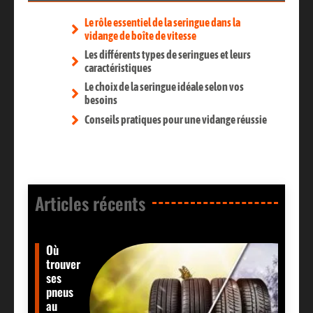
Le rôle essentiel de la seringue dans la
vidange de boîte de vitesse
Les différents types de seringues et leurs
caractéristiques
Le choix de la seringue idéale selon vos
besoins
Conseils pratiques pour une vidange réussie
Articles récents​
Où
trouver
ses
pneus
au