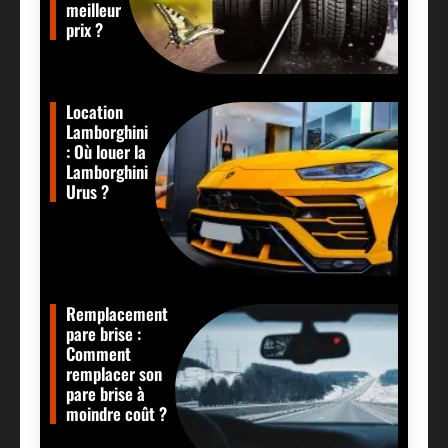
meilleur
prix ?
Location
Lamborghini
: Où louer la
Lamborghini
Urus ?
Remplacement
pare brise :
Comment
remplacer son
pare brise à
moindre coût ?