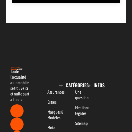
Toute
l’actualité
automobile
CATÉGORIES
INFOS
se trouve ici
Assurances
Une
et nulle part
question
ailleurs.
Essais
Mentions
Marques &
légales
Modèles
Sitemap
Moto-