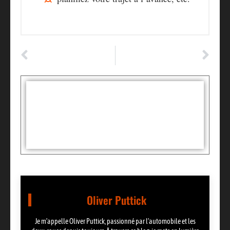
ARTICLE PRÉCÉDENT
ARTICLE SUIVANT
Le taux de mortalité sur les routes en baisse
Top des meilleures enseignes de garage automobile pour vos réparations auto
Tags :
Partager:
Oliver Puttick
Je m’appelle Oliver Puttick, passionné par l’automobile et les