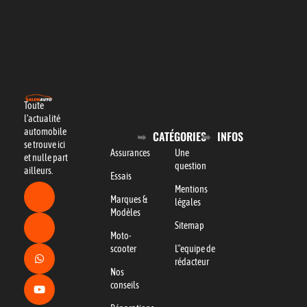
Toute
l’actualité
automobile
CATÉGORIES
INFOS
se trouve ici
Assurances
Une
et nulle part
question
ailleurs.
Essais
Mentions
Marques &
légales
Modèles
Sitemap
Moto-
scooter
L"equipe de
rédacteur
Nos
conseils