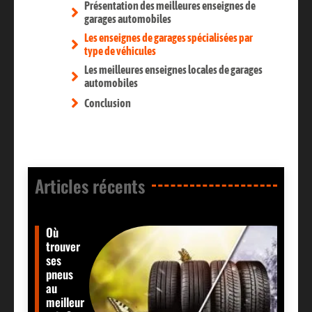
Présentation des meilleures enseignes de
garages automobiles
Les enseignes de garages spécialisées par
type de véhicules
Les meilleures enseignes locales de garages
automobiles
Conclusion
Articles récents​
Où
trouver
ses
pneus
au
meilleur