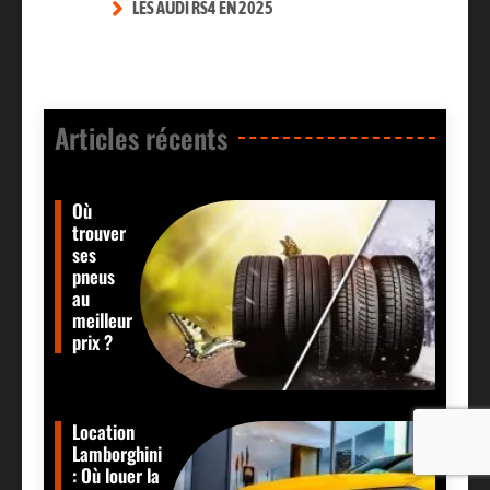
LES AUDI RS4 EN 2025
Articles récents​
Où
trouver
ses
pneus
au
meilleur
prix ?
Location
Lamborghini
: Où louer la