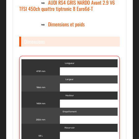
AUDI RS4 GRIS NARDO Avant 2.9 V6
TFSI 450ch quattro tiptronic 8 Euro6d-T
Dimensions et poids
Dimensions
Longueur
4781 mm
Largeur
1866 mm
Hauteur
1404 mm
Empattement
2826 mm
Réservoir
58 L