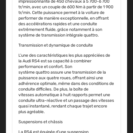
impressionnante de
450 chevaux
à
5 700-6 700
tr/min
, avec un couple de
600 Nm
à partir de
1 900
tr/min
. Cette puissance permet à la voiture de
performer de manière exceptionnelle, en offrant
des accélérations rapides et une conduite
extrêmement fluide, grâce notamment à son
système de transmission intégrale
quattro
.
Transmission et dynamique de conduite
L’une des caractéristiques les plus appréciées de
la
Audi RS4
est sa capacité à combiner
performance et confort. Son
système
quattro
assure une transmission de la
puissance aux quatre roues, offrant ainsi une
adhérence optimale, même dans des conditions de
conduite difficiles. De plus, la boîte de
vitesses
automatique à huit rapports
permet une
conduite ultra-réactive et un passage des vitesses
quasi instantané, rendant chaque trajet encore
plus agréable.
Suspensions et châssis
La
RS4
est équipée d’une suspension