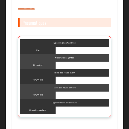
Pneumatiques
Types de pneumatiques
Eté
Matériau des jantes
Aluminium
Taille des roues avant
265/35 R19
Taille des roues arrière
265/35 R19
Type de roues de secours
Kit anti-crevaison