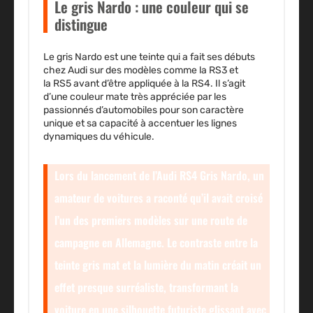
Le gris Nardo : une couleur qui se
distingue
Le
gris Nardo
est une teinte qui a fait ses débuts
chez Audi sur des modèles comme la
RS3
et
la
RS5
avant d’être appliquée à la RS4. Il s’agit
d’une couleur mate très appréciée par les
passionnés d’automobiles pour son caractère
unique et sa capacité à accentuer les lignes
dynamiques du véhicule.
Lors du lancement de l’Audi RS4 Gris Nardo, un
amateur de voitures a raconté qu’il avait croisé
l’un des premiers modèles sur une route de
campagne en Allemagne. Le contraste entre la
teinte gris mat et la lumière du matin créait un
effet presque surréaliste, transformant la
voiture en une silhouette futuriste glissant avec