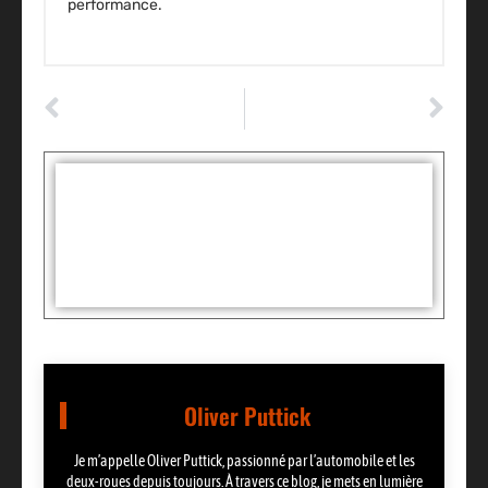
performance.
ARTICLE PRÉCÉDENT
ARTICLE SUIVANT
10 habitudes de conduite qui pourraient endommager votre voiture
10 conseils pour préparer votre voiture pour l’hiver
Tags :
Partager:
Oliver Puttick
Je m’appelle Oliver Puttick, passionné par l’automobile et les
deux-roues depuis toujours. À travers ce blog, je mets en lumière