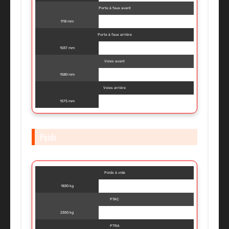
Porte à faux avant
918 mm
Porte à faux arrière
1037 mm
Voies avant
1580 mm
Voies arrière
1575 mm
Poids
Poids à vide
1830 kg
PTAC
2350 kg
PTRA