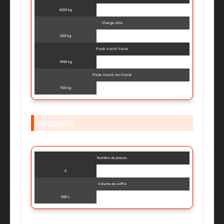
4250 kg
Charge utile
520 kg
Poids tracté freiné
1900 kg
Poids tracté non freiné
750 kg
Habitabilité
Nombre de places
5
Volume de coffre
505 L