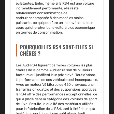
éclatantes. Enfin, même si la RS4 est une voiture
incroyablement performante, elle reste
relativement
consommatrice de
carburant
comparée à des modèles moins
puissants, ce qui peut être un inconvénient pour
ceux qui cherchent une voiture plus économique
en termes de consommation.
POURQUOI LES RS4 SONT-ELLES SI
CHÈRES ?
Les
Audi RS4
figurent parmi les voitures les plus
chères de la gamme Audi en raison de plusieurs
facteurs qui justifient leur prix élevé. Tout d’abord,
la
performance
de ces véhicules est incomparable.
Avec un moteur V6 biturbo de 450 chevaux, une
transmission
quattro
et des suspensions sportives,
la RS4 offre des performances exceptionnelles, ce
qui la place dans la catégorie des voitures de sport
de luxe. Ensuite, la
qualité des matériaux
utilisés
pour la fabrication de la RS4, tant à l’intérieur qu’à
l’extérieur, contribue à son coût élevé. Audi