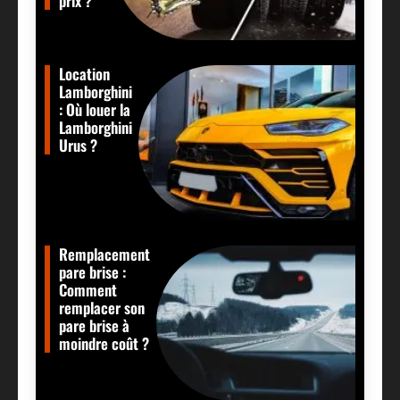
prix ?
Location
Lamborghini
: Où louer la
Lamborghini
Urus ?
Remplacement
pare brise :
Comment
remplacer son
pare brise à
moindre coût ?