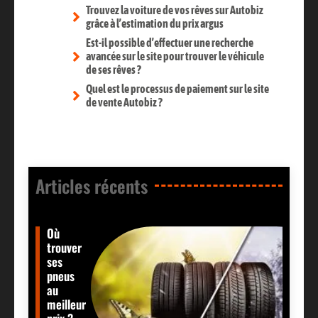
Trouvez la voiture de vos rêves sur Autobiz
grâce à l’estimation du prix argus
Est-il possible d’effectuer une recherche
avancée sur le site pour trouver le véhicule
de ses rêves ?
Quel est le processus de paiement sur le site
de vente Autobiz ?
Articles récents​
Où
trouver
ses
pneus
au
meilleur