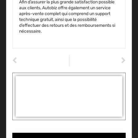
Afin d’assurer la plus grande satisfaction possible
aux clients,
Autobiz offre également un service
après-vente complet qui comprend un support
technique gratuit,
ainsi que la possibilité
d’effectuer des retours et des remboursements si
nécessaire.
ARTICLE PRÉCÉDENT
ARTICLE SUIVANT
Comment gérer l’usure de vos pneus
Top 15 des excuses à la barre d’un tribunal pour un souci de permis, d’assurance ou d’alcool
Tags :
Partager: