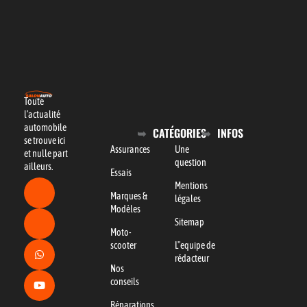
Toute
l’actualité
automobile
CATÉGORIES
INFOS
se trouve ici
Assurances
Une
et nulle part
question
ailleurs.
Essais
Mentions
Marques &
légales
Modèles
Sitemap
Moto-
scooter
L"equipe de
rédacteur
Nos
conseils
Réparations