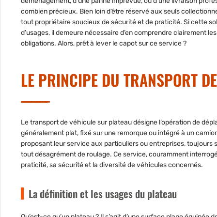
déménagement, d’une panne imprévue, ou d’une livraison professio
combien précieux. Bien loin d’être réservé aux seuls collectionn
tout propriétaire soucieux de sécurité et de praticité. Si cette so
d’usages, il demeure nécessaire d’en comprendre clairement les r
obligations. Alors, prêt à lever le capot sur ce service ?
LE PRINCIPE DU TRANSPORT DE
Le transport de véhicule sur plateau désigne l’opération de dép
généralement plat, fixé sur une remorque ou intégré à un camio
proposant leur service aux particuliers ou entreprises, toujours 
tout désagrément de roulage. Ce service, couramment interrogé
praticité, sa sécurité et la diversité de véhicules concernés.
La définition et les usages du plateau
Qu’est-ce qu’un plateau ?
Il s’agit d’une surface plane équipée d