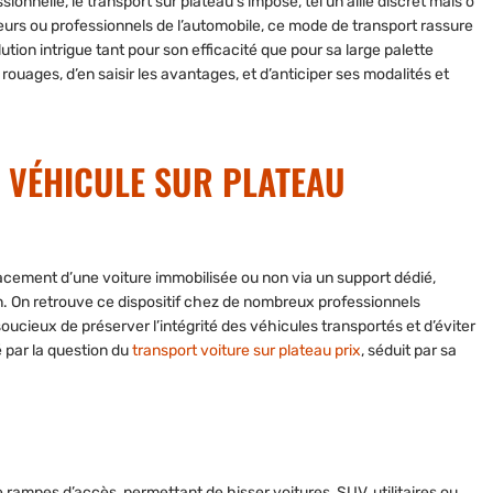
nnelle, le transport sur plateau s’impose, tel un allié discret mais ô
eurs ou professionnels de l’automobile, ce mode de transport rassure
lution intrigue tant pour son efficacité que pour sa large palette
ouages, d’en saisir les avantages, et d’anticiper ses modalités et
 VÉHICULE SUR PLATEAU
lacement d’une voiture immobilisée ou non via un support dédié,
n. On retrouve ce dispositif chez de nombreux professionnels
soucieux de préserver l’intégrité des véhicules transportés et d’éviter
 par la question du
transport voiture sur plateau prix
, séduit par sa
e rampes d’accès, permettant de hisser voitures, SUV, utilitaires ou