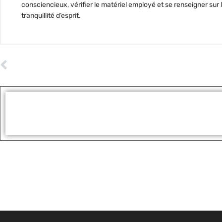
consciencieux, vérifier le matériel employé et se renseigner sur
tranquillité d’esprit.
ARTICLE PRÉCÉDENT
Pourquoi choisir le code de la route en ligne pour se préparer ?
Tags :