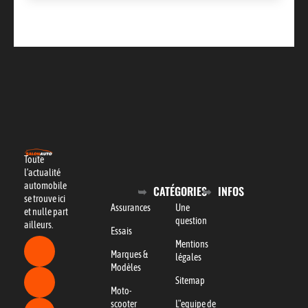
Toute
l’actualité
automobile
CATÉGORIES
INFOS
se trouve ici
Assurances
Une
et nulle part
question
ailleurs.
Essais
Mentions
Marques &
légales
Modèles
Sitemap
Moto-
scooter
L"equipe de