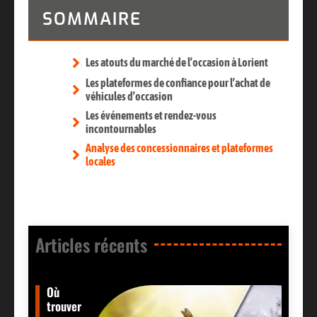
SOMMAIRE
Les atouts du marché de l’occasion à Lorient
Les plateformes de confiance pour l’achat de
véhicules d’occasion
Les événements et rendez-vous
incontournables
Analyse des concessionnaires et plateformes
locales
Articles récents​
Où
trouver