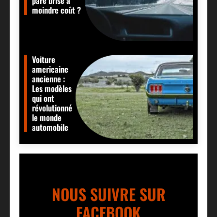
pare brise à
moindre coût ?
Voiture
americaine
ancienne :
Les modèles
qui ont
révolutionné
le monde
automobile
NOUS SUIVRE SUR
FACEBOOK