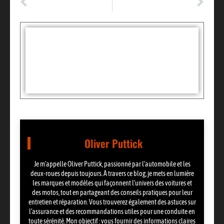
Réparer soi-même un capteur de recul enfoncé : astuces simples et efficaces
Astuce infaillible pour réussir le code de la route avec codeclic en 2025
Tags :
Partager:
Oliver Puttick
Je m’appelle Oliver Puttick, passionné par l’automobile et les
deux-roues depuis toujours. À travers ce blog, je mets en lumière
les marques et modèles qui façonnent l’univers des voitures et
des motos, tout en partageant des conseils pratiques pour leur
entretien et réparation. Vous trouverez également des astuces sur
l’assurance et des recommandations utiles pour une conduite en
toute sérénité. Mon objectif : vous fournir des informations claires