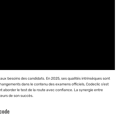
aux besoins des candidats. En 2025, ses qualités intrinsèques sont
 changements dans le contenu des examens officiels, Codeclic s’est
 aborder le test de la route avec confiance. La synergie entre
cteurs de son succès.
 code